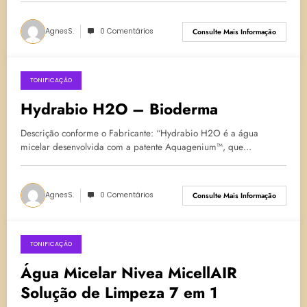
AgnesS.
0 Comentários
Consulte Mais Informação
TONIFICAÇÃO
22 de março de 2025
Hydrabio H2O – Bioderma
Descrição conforme o Fabricante: “Hydrabio H2O é a água
micelar desenvolvida com a patente Aquagenium™, que…
AgnesS.
0 Comentários
Consulte Mais Informação
TONIFICAÇÃO
20 de janeiro de 2025
Água Micelar Nivea MicellAIR
Solução de Limpeza 7 em 1