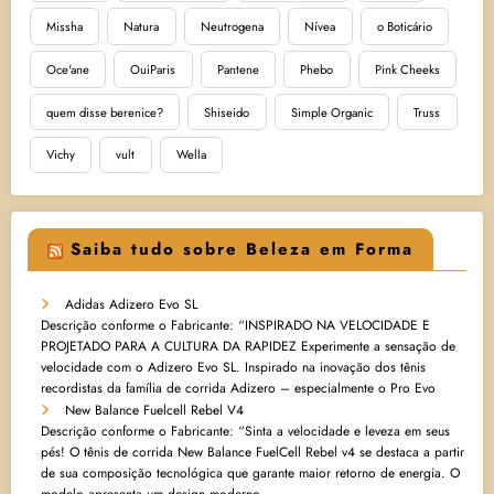
Missha
Natura
Neutrogena
Nívea
o Boticário
Oce'ane
OuiParis
Pantene
Phebo
Pink Cheeks
quem disse berenice?
Shiseido
Simple Organic
Truss
Vichy
vult
Wella
Saiba tudo sobre Beleza em Forma
Adidas Adizero Evo SL
Descrição conforme o Fabricante: “INSPIRADO NA VELOCIDADE E
PROJETADO PARA A CULTURA DA RAPIDEZ Experimente a sensação de
velocidade com o Adizero Evo SL. Inspirado na inovação dos tênis
recordistas da família de corrida Adizero – especialmente o Pro Evo
New Balance Fuelcell Rebel V4
Descrição conforme o Fabricante: “Sinta a velocidade e leveza em seus
pés! O tênis de corrida New Balance FuelCell Rebel v4 se destaca a partir
de sua composição tecnológica que garante maior retorno de energia. O