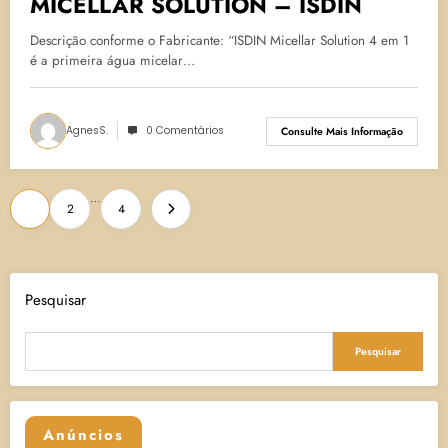
MICELLAR SOLUTION – ISDIN
Descrição conforme o Fabricante: “ISDIN Micellar Solution 4 em 1
é a primeira água micelar…
AgnesS.
0 Comentários
Consulte Mais Informação
Paginação
…
1
2
4
de
posts
Pesquisar
Pesquisar
Anúncios