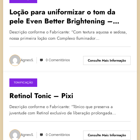
27 de maio de 2024
Loção para uniformizar o tom da
pele Even Better Brightening –
Clinique
Descrição conforme o Fabricante: “Com textura aquosa e sedosa,
nossa primeira loção com Complexo Iluminador…
AgnesS.
0 Comentários
Consulte Mais Informação
TONIFICAÇÃO
8 de fevereiro de 2024
Retinol Tonic – Pixi
Descrição conforme o Fabricante: “Tônico que preserva a
juventude com Retinol exclusivo de liberação prolongada…
AgnesS.
0 Comentários
Consulte Mais Informação