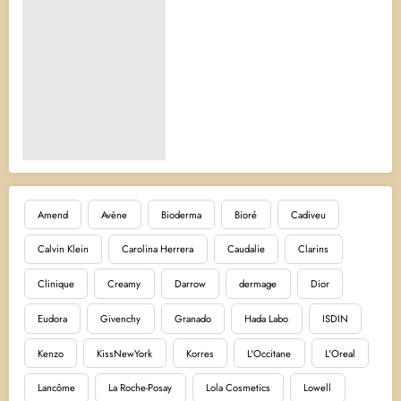
Amend
Avène
Bioderma
Bioré
Cadiveu
Calvin Klein
Carolina Herrera
Caudalie
Clarins
Clinique
Creamy
Darrow
dermage
Dior
Eudora
Givenchy
Granado
Hada Labo
ISDIN
Kenzo
KissNewYork
Korres
L'Occitane
L'Oreal
Lancôme
La Roche-Posay
Lola Cosmetics
Lowell