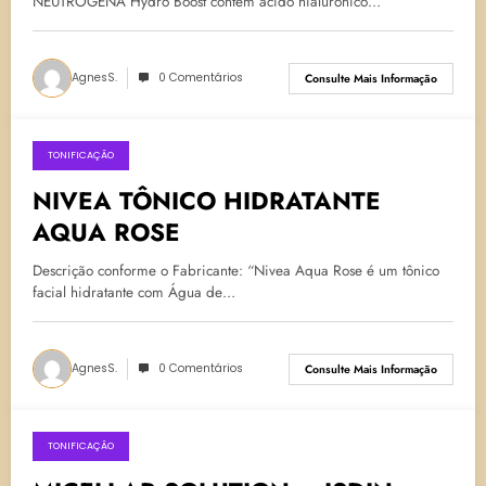
NEUTROGENA Hydro Boost contém ácido hialurônico…
AgnesS.
0 Comentários
Consulte Mais Informação
TONIFICAÇÃO
16 de agosto de 2023
NIVEA TÔNICO HIDRATANTE
AQUA ROSE
Descrição conforme o Fabricante: “Nivea Aqua Rose é um tônico
facial hidratante com Água de…
AgnesS.
0 Comentários
Consulte Mais Informação
TONIFICAÇÃO
25 de abril de 2023