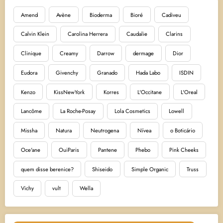
Amend
Avène
Bioderma
Bioré
Cadiveu
Calvin Klein
Carolina Herrera
Caudalie
Clarins
Clinique
Creamy
Darrow
dermage
Dior
Eudora
Givenchy
Granado
Hada Labo
ISDIN
Kenzo
KissNewYork
Korres
L'Occitane
L'Oreal
Lancôme
La Roche-Posay
Lola Cosmetics
Lowell
Missha
Natura
Neutrogena
Nívea
o Boticário
Oce'ane
OuiParis
Pantene
Phebo
Pink Cheeks
quem disse berenice?
Shiseido
Simple Organic
Truss
Vichy
vult
Wella