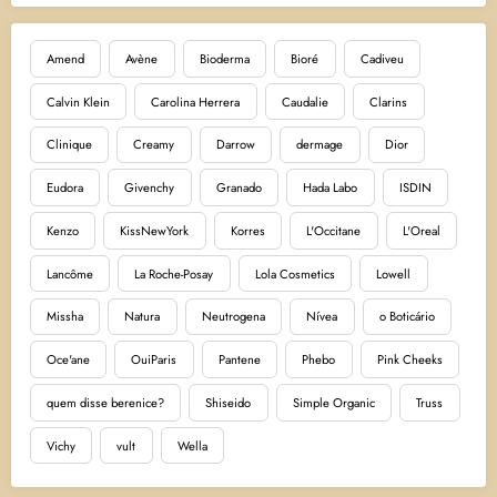
Amend
Avène
Bioderma
Bioré
Cadiveu
Calvin Klein
Carolina Herrera
Caudalie
Clarins
Clinique
Creamy
Darrow
dermage
Dior
Eudora
Givenchy
Granado
Hada Labo
ISDIN
Kenzo
KissNewYork
Korres
L'Occitane
L'Oreal
Lancôme
La Roche-Posay
Lola Cosmetics
Lowell
Missha
Natura
Neutrogena
Nívea
o Boticário
Oce'ane
OuiParis
Pantene
Phebo
Pink Cheeks
quem disse berenice?
Shiseido
Simple Organic
Truss
Vichy
vult
Wella