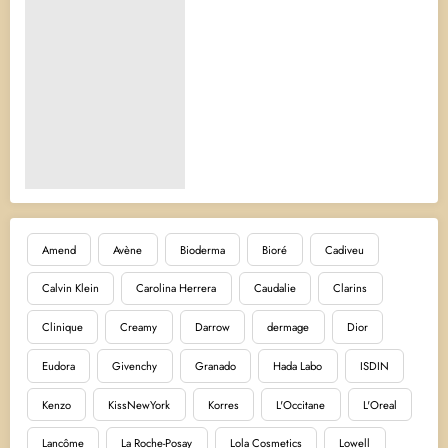
Amend
Avène
Bioderma
Bioré
Cadiveu
Calvin Klein
Carolina Herrera
Caudalie
Clarins
Clinique
Creamy
Darrow
dermage
Dior
Eudora
Givenchy
Granado
Hada Labo
ISDIN
Kenzo
KissNewYork
Korres
L'Occitane
L'Oreal
Lancôme
La Roche-Posay
Lola Cosmetics
Lowell