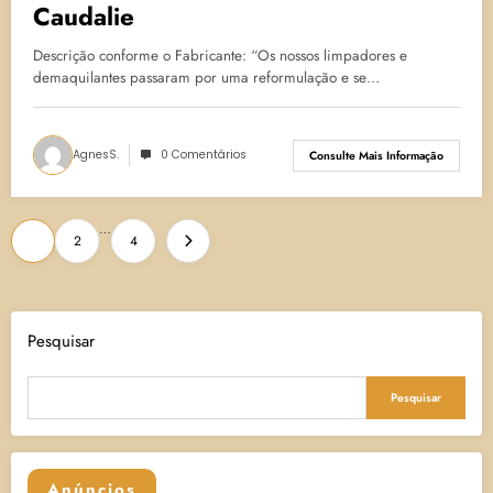
Caudalie
Descrição conforme o Fabricante: “Os nossos limpadores e
demaquilantes passaram por uma reformulação e se…
AgnesS.
0 Comentários
Consulte Mais Informação
Paginação
…
1
2
4
de
posts
Pesquisar
Pesquisar
Anúncios