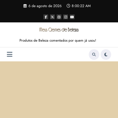
Pular
6 de agosto de 2026
8:00:23 AM
para
o
conteúdo
Produtos de Beleza comentados por quem já usou!