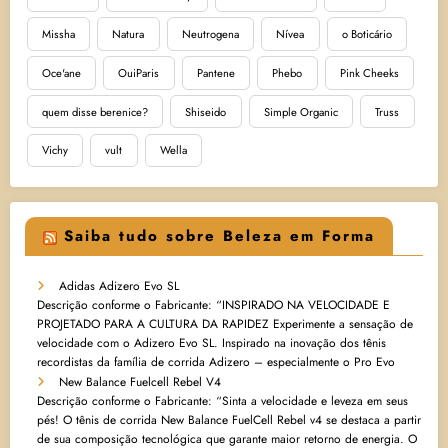
Missha
Natura
Neutrogena
Nívea
o Boticário
Oce'ane
OuiParis
Pantene
Phebo
Pink Cheeks
quem disse berenice?
Shiseido
Simple Organic
Truss
Vichy
vult
Wella
Saiba tudo sobre Beleza em Forma
Adidas Adizero Evo SL
Descrição conforme o Fabricante: “INSPIRADO NA VELOCIDADE E
PROJETADO PARA A CULTURA DA RAPIDEZ Experimente a sensação de
velocidade com o Adizero Evo SL. Inspirado na inovação dos tênis
recordistas da família de corrida Adizero – especialmente o Pro Evo
New Balance Fuelcell Rebel V4
Descrição conforme o Fabricante: “Sinta a velocidade e leveza em seus
pés! O tênis de corrida New Balance FuelCell Rebel v4 se destaca a partir
de sua composição tecnológica que garante maior retorno de energia. O