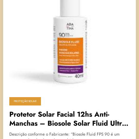
PROTEÇÃO SOLAR
Protetor Solar Facial 12hs Anti-
Manchas – Biosole Solar Fluid Ultra
Leve FPS 90 – Ada Tina
Descrição conforme o Fabricante: “Biosole Fluid FPS 90 é um