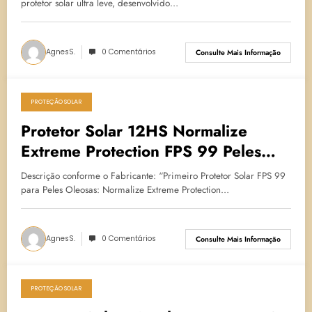
protetor solar ultra leve, desenvolvido…
AgnesS.
0 Comentários
Consulte Mais Informação
PROTEÇÃO SOLAR
23 de fevereiro de 2025
Protetor Solar 12HS Normalize
Extreme Protection FPS 99 Peles
Oleosas – Ada Tina
Descrição conforme o Fabricante: “Primeiro Protetor Solar FPS 99
para Peles Oleosas: Normalize Extreme Protection…
AgnesS.
0 Comentários
Consulte Mais Informação
PROTEÇÃO SOLAR
31 de outubro de 2024