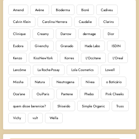
Amend
Avène
Bioderma
Bioré
Cadiveu
Calvin Klein
Carolina Herrera
Caudalie
Clarins
Clinique
Creamy
Darrow
dermage
Dior
Eudora
Givenchy
Granado
Hada Labo
ISDIN
Kenzo
KissNewYork
Korres
L'Occitane
L'Oreal
Lancôme
La Roche-Posay
Lola Cosmetics
Lowell
Missha
Natura
Neutrogena
Nívea
o Boticário
Oce'ane
OuiParis
Pantene
Phebo
Pink Cheeks
quem disse berenice?
Shiseido
Simple Organic
Truss
Vichy
vult
Wella