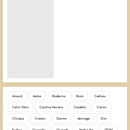
Amend
Avène
Bioderma
Bioré
Cadiveu
Calvin Klein
Carolina Herrera
Caudalie
Clarins
Clinique
Creamy
Darrow
dermage
Dior
Eudora
Givenchy
Granado
Hada Labo
ISDIN