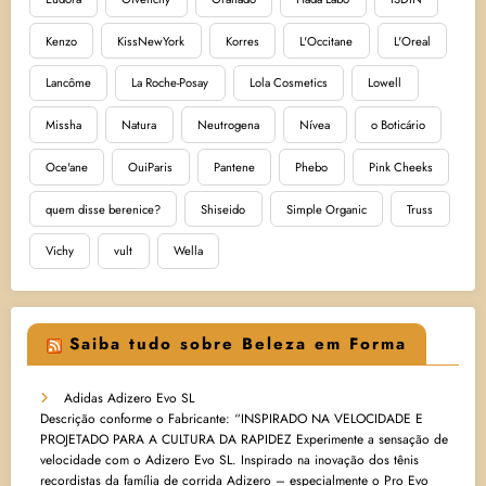
Kenzo
KissNewYork
Korres
L'Occitane
L'Oreal
Lancôme
La Roche-Posay
Lola Cosmetics
Lowell
Missha
Natura
Neutrogena
Nívea
o Boticário
Oce'ane
OuiParis
Pantene
Phebo
Pink Cheeks
quem disse berenice?
Shiseido
Simple Organic
Truss
Vichy
vult
Wella
Saiba tudo sobre Beleza em Forma
Adidas Adizero Evo SL
Descrição conforme o Fabricante: “INSPIRADO NA VELOCIDADE E
PROJETADO PARA A CULTURA DA RAPIDEZ Experimente a sensação de
velocidade com o Adizero Evo SL. Inspirado na inovação dos tênis
recordistas da família de corrida Adizero – especialmente o Pro Evo