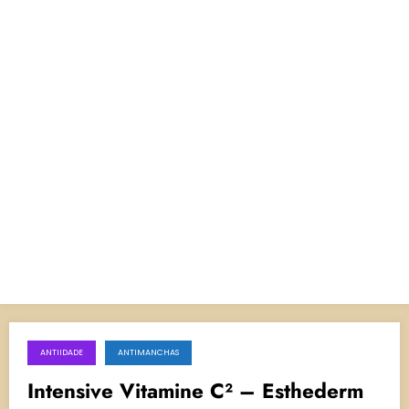
ANTIIDADE
ANTIMANCHAS
14 de fevereiro de 2025
Intensive Vitamine C² – Esthederm