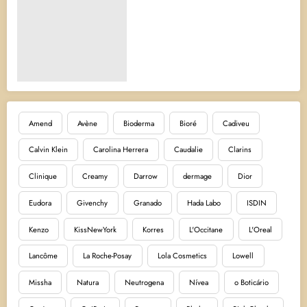
Amend
Avène
Bioderma
Bioré
Cadiveu
Calvin Klein
Carolina Herrera
Caudalie
Clarins
Clinique
Creamy
Darrow
dermage
Dior
Eudora
Givenchy
Granado
Hada Labo
ISDIN
Kenzo
KissNewYork
Korres
L'Occitane
L'Oreal
Lancôme
La Roche-Posay
Lola Cosmetics
Lowell
Missha
Natura
Neutrogena
Nívea
o Boticário