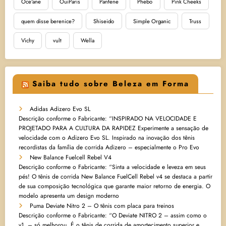
Oce'ane
OuiParis
Pantene
Phebo
Pink Cheeks
quem disse berenice?
Shiseido
Simple Organic
Truss
Vichy
vult
Wella
Saiba tudo sobre Beleza em Forma
Adidas Adizero Evo SL
Descrição conforme o Fabricante: “INSPIRADO NA VELOCIDADE E
PROJETADO PARA A CULTURA DA RAPIDEZ Experimente a sensação de
velocidade com o Adizero Evo SL. Inspirado na inovação dos tênis
recordistas da família de corrida Adizero – especialmente o Pro Evo
New Balance Fuelcell Rebel V4
Descrição conforme o Fabricante: “Sinta a velocidade e leveza em seus
pés! O tênis de corrida New Balance FuelCell Rebel v4 se destaca a partir
de sua composição tecnológica que garante maior retorno de energia. O
modelo apresenta um design moderno
Puma Deviate Nitro 2 – O tênis com placa para treinos
Descrição conforme o Fabricante: “O Deviate NITRO 2 – assim como o
v1, – só melhorou. É o tênis de corrida de amortecimento superior e