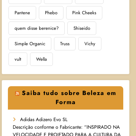
Pantene
Phebo
Pink Cheeks
quem disse berenice?
Shiseido
Simple Organic
Truss
Vichy
vult
Wella
Saiba tudo sobre Beleza em
Forma
Adidas Adizero Evo SL
Descrição conforme o Fabricante: “INSPIRADO NA
VELOCIDADE E PROJETADO PARA A CULTURA DA