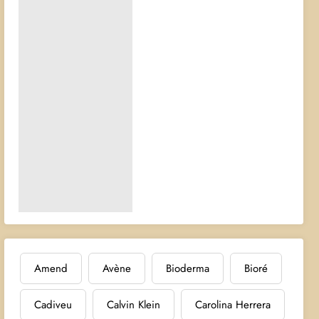
Amend
Avène
Bioderma
Bioré
Cadiveu
Calvin Klein
Carolina Herrera