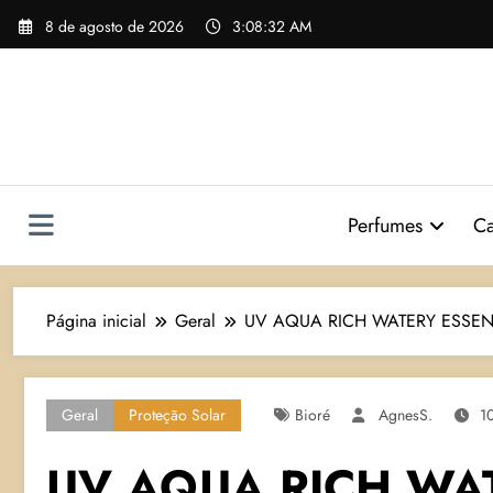
Pular
8 de agosto de 2026
3:08:33 AM
para
o
conteúdo
Perfumes
Ca
Página inicial
Geral
UV AQUA RICH WATERY ESSENC
Geral
Proteção Solar
Bioré
AgnesS.
1
UV AQUA RICH WA