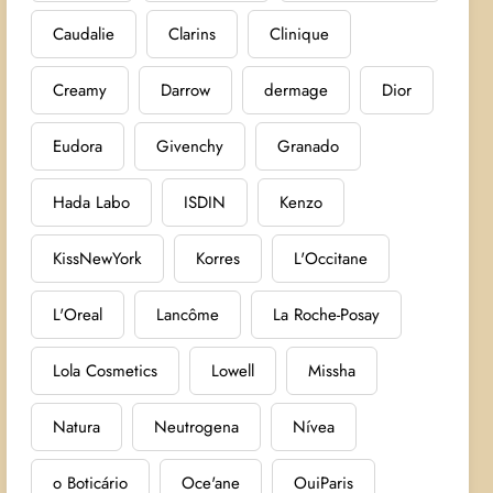
Caudalie
Clarins
Clinique
Creamy
Darrow
dermage
Dior
Eudora
Givenchy
Granado
Hada Labo
ISDIN
Kenzo
KissNewYork
Korres
L'Occitane
L'Oreal
Lancôme
La Roche-Posay
Lola Cosmetics
Lowell
Missha
Natura
Neutrogena
Nívea
o Boticário
Oce'ane
OuiParis