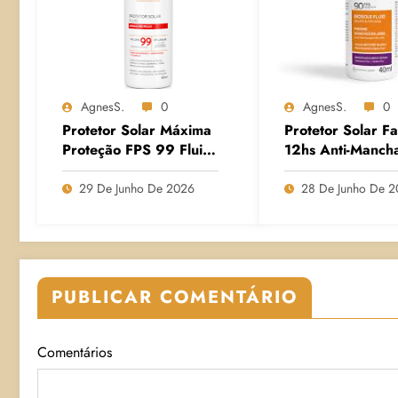
AgnesS.
0
AgnesS.
0
Protetor Solar Máxima
Protetor Solar Fa
Proteção FPS 99 Fluid
12hs Anti-Manch
– Adcos
Biosole Solar Flu
Ultra Leve FPS 
29 De Junho De 2026
28 De Junho De 
Ada Tina
PUBLICAR COMENTÁRIO
Comentários