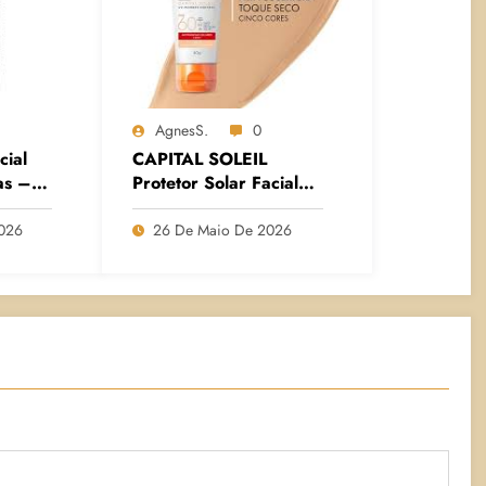
AgnesS.
0
cial
CAPITAL SOLEIL
as –
Protetor Solar Facial
id
Com Cor UV-Pigment
90 –
Control FPS60 – Vichy
2026
26 De Maio De 2026