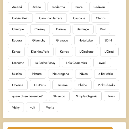
Amend
Avène
Bioderma
Bioré
Cadiveu
Calvin Klein
Carolina Herrera
Caudalie
Clarins
Clinique
Creamy
Darrow
dermage
Dior
Eudora
Givenchy
Granado
Hada Labo
ISDIN
Kenzo
KissNewYork
Korres
L'Occitane
L'Oreal
Lancôme
La Roche-Posay
Lola Cosmetics
Lowell
Missha
Natura
Neutrogena
Nívea
o Boticário
Oce'ane
OuiParis
Pantene
Phebo
Pink Cheeks
quem disse berenice?
Shiseido
Simple Organic
Truss
Vichy
vult
Wella