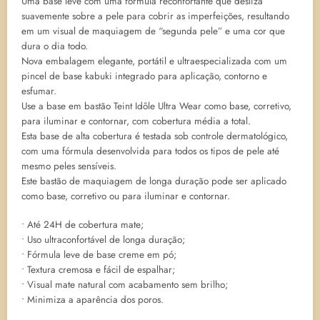
Uma base leve com uma fórmula reconfortante que desliza
suavemente sobre a pele para cobrir as imperfeições, resultando
em um visual de maquiagem de “segunda pele” e uma cor que
dura o dia todo.
Nova embalagem elegante, portátil e ultraespecializada com um
pincel de base kabuki integrado para aplicação, contorno e
esfumar.
Use a base em bastão Teint Idôle Ultra Wear como base, corretivo,
para iluminar e contornar, com cobertura média a total.
Esta base de alta cobertura é testada sob controle dermatológico,
com uma fórmula desenvolvida para todos os tipos de pele até
mesmo peles sensíveis.
Este bastão de maquiagem de longa duração pode ser aplicado
como base, corretivo ou para iluminar e contornar.
• Até 24H de cobertura mate;
• Uso ultraconfortável de longa duração;
• Fórmula leve de base creme em pó;
• Textura cremosa e fácil de espalhar;
• Visual mate natural com acabamento sem brilho;
• Minimiza a aparência dos poros.