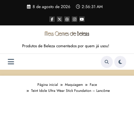
Pular
8 de agosto de 2026
2:56:32 AM
para
o
conteúdo
Produtos de Beleza comentados por quem já usou!
Página inicial
Maquiagem
Face
Teint Idole Ultra Wear Stick Foundation – Lancôme