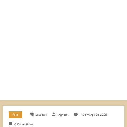
Face
Lancôme
AgnesS.
4 De Março De 2025
0 Comentários