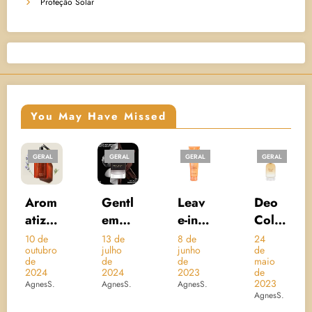
Proteção Solar
You May Have Missed
GERAL
GERAL
GERAL
GERAL
PROTEÇÃO
SOLAR
Gentl
Leav
Deo
UV
eman
e-in
Colô
AQU
Give
Crem
nia
A
13 de
8 de
24
10 de
julho
junho
de
dezembr
nchy
e
Brésil
RICH
de
de
maio
de 2021
Eau
Nutri
Acon
WAT
2024
2023
de
AgnesS.
2023
AgnesS.
AgnesS.
de
Glow
cheg
ERY
AgnesS.
Parfu
–
o –
ESSE