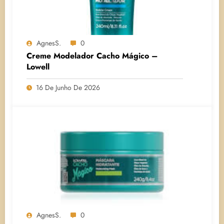
AgnesS.
0
Creme Modelador Cacho Mágico –
Lowell
16 De Junho De 2026
AgnesS.
0