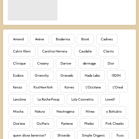
Amend
Avène
Bioderma
Bioré
Cadiveu
Calvin Klein
Carolina Herrera
Caudalie
Clarins
Clinique
Creamy
Darrow
dermage
Dior
Eudora
Givenchy
Granado
Hada Labo
ISDIN
Kenzo
KissNewYork
Korres
L'Occitane
L'Oreal
Lancôme
La Roche-Posay
Lola Cosmetics
Lowell
Missha
Natura
Neutrogena
Nívea
o Boticário
Oce'ane
OuiParis
Pantene
Phebo
Pink Cheeks
quem disse berenice?
Shiseido
Simple Organic
Truss