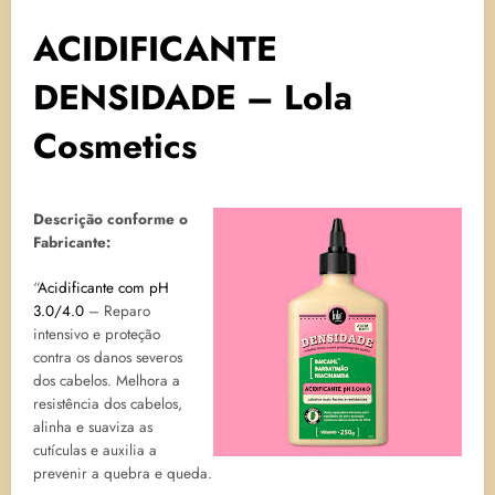
ACIDIFICANTE
DENSIDADE – Lola
Cosmetics
Descrição conforme o
Fabricante:
“
Acidificante com pH
3.0/4.0
– Reparo
intensivo e proteção
contra os danos severos
dos cabelos. Melhora a
resistência dos cabelos,
alinha e suaviza as
cutículas e auxilia a
prevenir a quebra e queda.