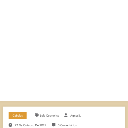
Cabelos
Lola Cosmetics
AgnesS.
22 De Outubro De 2024
0 Comentários