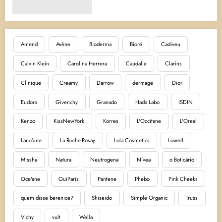
Amend
Avène
Bioderma
Bioré
Cadiveu
Calvin Klein
Carolina Herrera
Caudalie
Clarins
Clinique
Creamy
Darrow
dermage
Dior
Eudora
Givenchy
Granado
Hada Labo
ISDIN
Kenzo
KissNewYork
Korres
L'Occitane
L'Oreal
Lancôme
La Roche-Posay
Lola Cosmetics
Lowell
Missha
Natura
Neutrogena
Nívea
o Boticário
Oce'ane
OuiParis
Pantene
Phebo
Pink Cheeks
quem disse berenice?
Shiseido
Simple Organic
Truss
Vichy
vult
Wella