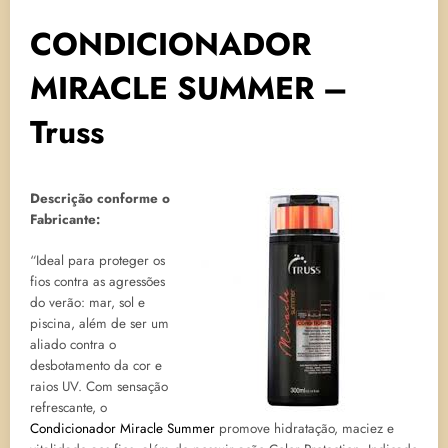
CONDICIONADOR
MIRACLE SUMMER –
Truss
Descrição conforme o
Fabricante:
“Ideal para proteger os
fios contra as agressões
do verão: mar, sol e
piscina, além de ser um
aliado contra o
desbotamento da cor e
raios UV. Com sensação
refrescante, o
Condicionador Miracle Summer
promove hidratação, maciez e