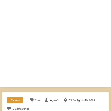
Cabelos
Truss
AgnesS.
22 De Agosto De 2023
0 Comentários