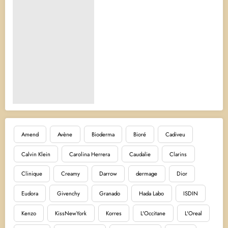
Amend
Avène
Bioderma
Bioré
Cadiveu
Calvin Klein
Carolina Herrera
Caudalie
Clarins
Clinique
Creamy
Darrow
dermage
Dior
Eudora
Givenchy
Granado
Hada Labo
ISDIN
Kenzo
KissNewYork
Korres
L'Occitane
L'Oreal