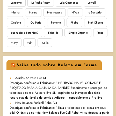
Lancôme
La Roche-Posay
Lola Cosmetics
Lowell
Missha
Natura
Neutrogena
Nívea
o Boticário
Oce'ane
OuiParis
Pantene
Phebo
Pink Cheeks
quem disse berenice?
Shiseido
Simple Organic
Truss
Vichy
vult
Wella
Saiba tudo sobre Beleza em Forma
Adidas Adizero Evo SL
Descrição conforme o Fabricante: “INSPIRADO NA VELOCIDADE E
PROJETADO PARA A CULTURA DA RAPIDEZ Experimente a sensação de
velocidade com o Adizero Evo SL. Inspirado na inovação dos tênis
recordistas da família de corrida Adizero – especialmente o Pro Evo
New Balance Fuelcell Rebel V4
Descrição conforme o Fabricante: “Sinta a velocidade e leveza em seus
pés! O tênis de corrida New Balance FuelCell Rebel v4 se destaca a partir