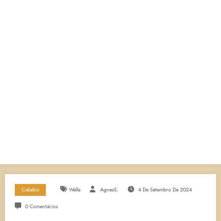
Cabelos
Wella
AgnesS.
4 De Setembro De 2024
0 Comentários