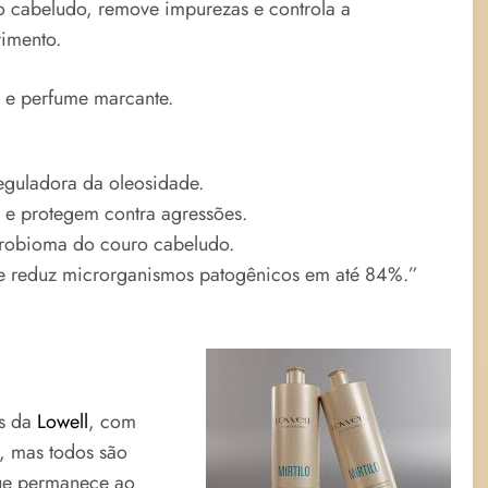
 cabeludo, remove impurezas e controla a
imento.
l e perfume marcante.
reguladora da oleosidade.
 e protegem contra agressões.
icrobioma do couro cabeludo.
a e reduz microrganismos patogênicos em até 84%.”
es da
Lowell
, com
, mas todos são
que permanece ao