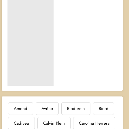
Amend
Avène
Bioderma
Bioré
Cadiveu
Calvin Klein
Carolina Herrera