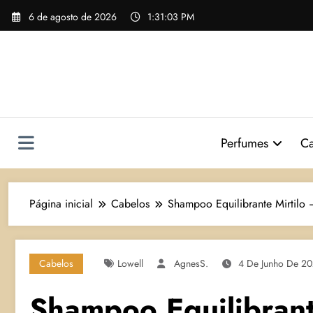
Pular
6 de agosto de 2026
1:31:04 PM
para
o
conteúdo
Perfumes
Ca
Página inicial
Cabelos
Shampoo Equilibrante Mirtilo 
Cabelos
Lowell
AgnesS.
4 De Junho De 2
Shampoo Equilibrant