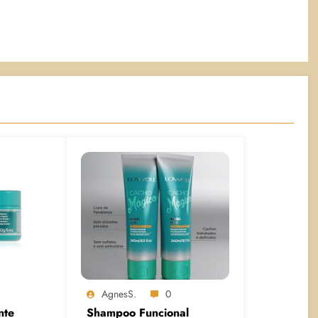
AgnesS.
0
nte
Shampoo Funcional