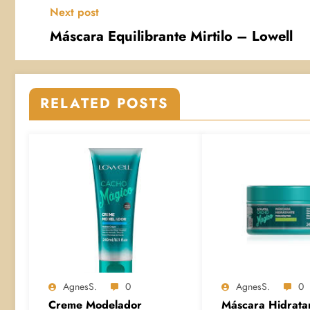
Next post
Máscara Equilibrante Mirtilo – Lowell
RELATED POSTS
AgnesS.
0
AgnesS.
0
Creme Modelador
Máscara Hidrata