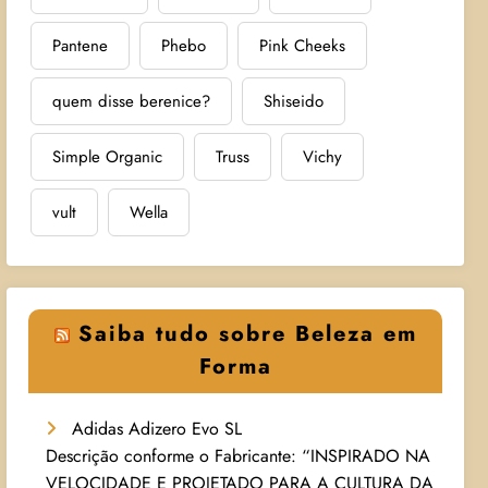
Pantene
Phebo
Pink Cheeks
quem disse berenice?
Shiseido
Simple Organic
Truss
Vichy
vult
Wella
Saiba tudo sobre Beleza em
Forma
Adidas Adizero Evo SL
Descrição conforme o Fabricante: “INSPIRADO NA
VELOCIDADE E PROJETADO PARA A CULTURA DA