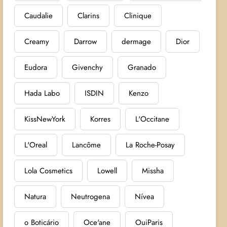
Caudalie
Clarins
Clinique
Creamy
Darrow
dermage
Dior
Eudora
Givenchy
Granado
Hada Labo
ISDIN
Kenzo
KissNewYork
Korres
L'Occitane
L'Oreal
Lancôme
La Roche-Posay
Lola Cosmetics
Lowell
Missha
Natura
Neutrogena
Nívea
o Boticário
Oce'ane
OuiParis