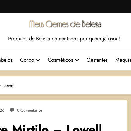
Produtos de Beleza comentados por quem já usou!
belos
Corpo
Cosméticos
Gestantes
Maqui
– Lowell
026
0 Comentários
e Mirtilo – Lowell