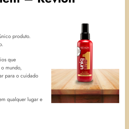
único produto.
o.
ios que
o o mundo,
ar para o cuidado
em qualquer lugar e