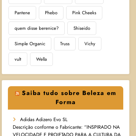
Pantene
Phebo
Pink Cheeks
quem disse berenice?
Shiseido
Simple Organic
Truss
Vichy
vult
Wella
Saiba tudo sobre Beleza em
Forma
Adidas Adizero Evo SL
Descrição conforme o Fabricante: “INSPIRADO NA
VELOCIDADE E PROJETADO PARA A CULTURA DA