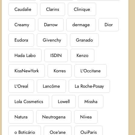
Caudalie
Clarins
Clinique
Creamy
Darrow
dermage
Dior
Eudora
Givenchy
Granado
Hada Labo
ISDIN
Kenzo
KissNewYork
Korres
L'Occitane
L'Oreal
Lancôme
La Roche-Posay
Lola Cosmetics
Lowell
Missha
Natura
Neutrogena
Nívea
o Boticário
Oce'ane
OuiParis