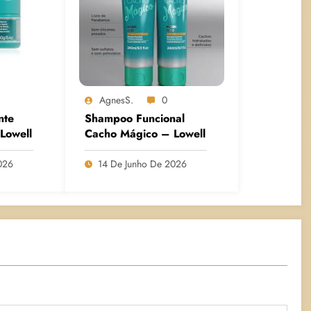
AgnesS.
0
nte
Shampoo Funcional
Lowell
Cacho Mágico – Lowell
026
14 De Junho De 2026