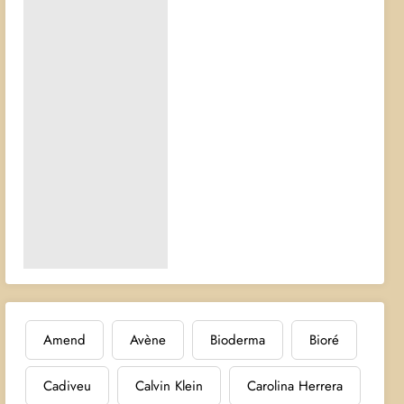
Amend
Avène
Bioderma
Bioré
Cadiveu
Calvin Klein
Carolina Herrera