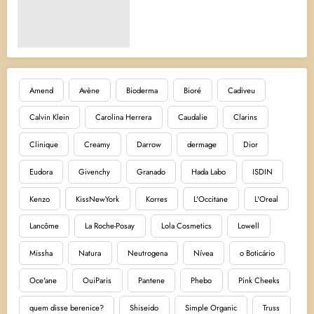
Amend
Avène
Bioderma
Bioré
Cadiveu
Calvin Klein
Carolina Herrera
Caudalie
Clarins
Clinique
Creamy
Darrow
dermage
Dior
Eudora
Givenchy
Granado
Hada Labo
ISDIN
Kenzo
KissNewYork
Korres
L'Occitane
L'Oreal
Lancôme
La Roche-Posay
Lola Cosmetics
Lowell
Missha
Natura
Neutrogena
Nívea
o Boticário
Oce'ane
OuiParis
Pantene
Phebo
Pink Cheeks
quem disse berenice?
Shiseido
Simple Organic
Truss