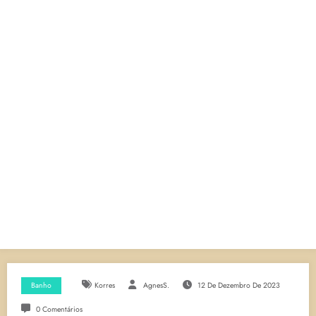
Banho
Korres
AgnesS.
12 De Dezembro De 2023
0 Comentários