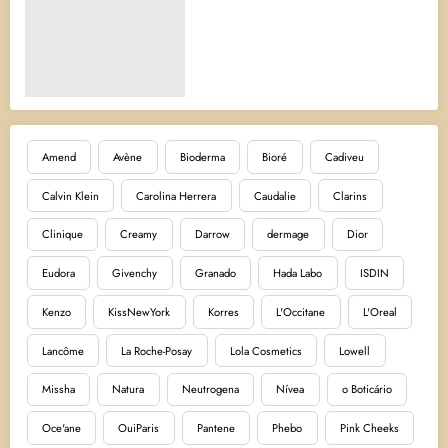
Amend
Avène
Bioderma
Bioré
Cadiveu
Calvin Klein
Carolina Herrera
Caudalie
Clarins
Clinique
Creamy
Darrow
dermage
Dior
Eudora
Givenchy
Granado
Hada Labo
ISDIN
Kenzo
KissNewYork
Korres
L'Occitane
L'Oreal
Lancôme
La Roche-Posay
Lola Cosmetics
Lowell
Missha
Natura
Neutrogena
Nívea
o Boticário
Oce'ane
OuiParis
Pantene
Phebo
Pink Cheeks