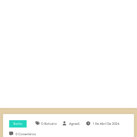
Banho
O Boticário
AgnesS.
1 De Abril De 2024
0 Comentários