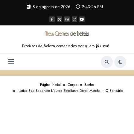
Pular
8 de agosto de 2026
9:43:26 PM
para
o
conteúdo
Produtos de Beleza comentados por quem já usou!
Página inicial
Corpo
Banho
Nativa Spa Sabonete Líquido Esfoliante Detox Matcha – O Boticário