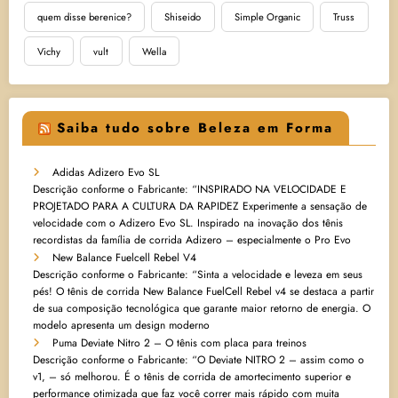
quem disse berenice?
Shiseido
Simple Organic
Truss
Vichy
vult
Wella
Saiba tudo sobre Beleza em Forma
Adidas Adizero Evo SL
Descrição conforme o Fabricante: “INSPIRADO NA VELOCIDADE E
PROJETADO PARA A CULTURA DA RAPIDEZ Experimente a sensação de
velocidade com o Adizero Evo SL. Inspirado na inovação dos tênis
recordistas da família de corrida Adizero – especialmente o Pro Evo
New Balance Fuelcell Rebel V4
Descrição conforme o Fabricante: “Sinta a velocidade e leveza em seus
pés! O tênis de corrida New Balance FuelCell Rebel v4 se destaca a partir
de sua composição tecnológica que garante maior retorno de energia. O
modelo apresenta um design moderno
Puma Deviate Nitro 2 – O tênis com placa para treinos
Descrição conforme o Fabricante: “O Deviate NITRO 2 – assim como o
v1, – só melhorou. É o tênis de corrida de amortecimento superior e
performance otimizada que faz você correr mais rápido com muita