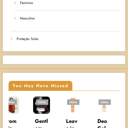
Feminino
Masculino
Proteção Solar
You May Have Missed
GERAL
GERAL
GERAL
GERAL
PROTEÇÃO
SOLAR
Gentl
Leav
Deo
UV