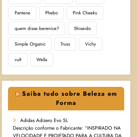
Pantene
Phebo
Pink Cheeks
quem disse berenice?
Shiseido
Simple Organic
Truss
Vichy
vult
Wella
Saiba tudo sobre Beleza em
Forma
Adidas Adizero Evo SL
Descrição conforme o Fabricante: “INSPIRADO NA
VELOCIDADE E PROJETADO PARA A CULTURA DA