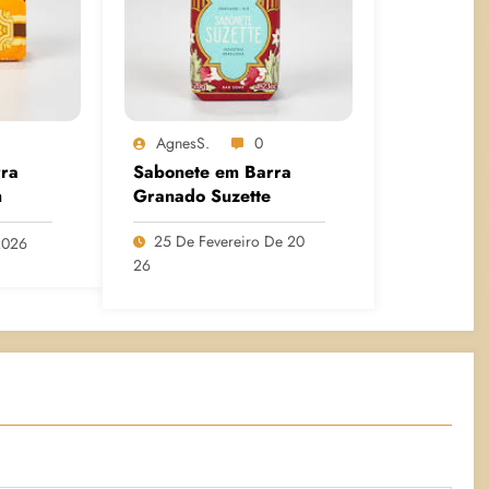
AgnesS.
0
ra
Sabonete em Barra
m
Granado Suzette
25 De Fevereiro De 20
2026
26