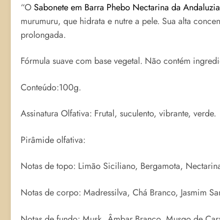
“O
Sabonete em Barra Phebo Nectarina da Andaluzia
murumuru, que hidrata e nutre a pele. Sua alta conc
prolongada.
Fórmula suave com base vegetal. Não contém ingredi
Conteúdo:100g.
Assinatura Olfativa: Frutal, suculento, vibrante, verde.
Pirâmide olfativa:
Notas de topo: Limão Siciliano, Bergamota, Nectarin
Notas de corpo: Madressilva, Chá Branco, Jasmim S
Notas de fundo: Musk, Âmbar Branco, Musgo de Car