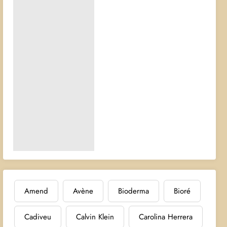
Amend
Avène
Bioderma
Bioré
Cadiveu
Calvin Klein
Carolina Herrera