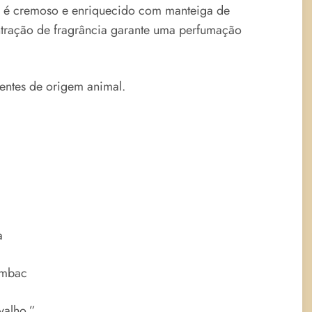
é
cremoso e enriquecido com manteiga de
entração de fragrância garante uma perfumação
entes de origem animal.
a
ambac
valho.”