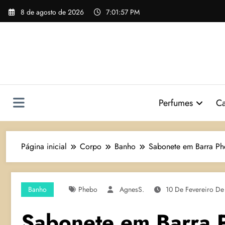
Pular
8 de agosto de 2026
7:01:58 PM
para
o
conteúdo
Perfumes
Ca
Página inicial
Corpo
Banho
Sabonete em Barra Ph
Banho
Phebo
AgnesS.
10 De Fevereiro D
Sabonete em Barra 