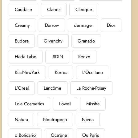
Caudalie
Clarins
Clinique
Creamy
Darrow
dermage
Dior
Eudora
Givenchy
Granado
Hada Labo
ISDIN
Kenzo
KissNewYork
Korres
L'Occitane
L'Oreal
Lancôme
La Roche-Posay
Lola Cosmetics
Lowell
Missha
Natura
Neutrogena
Nívea
o Boticário
Oce'ane
OuiParis