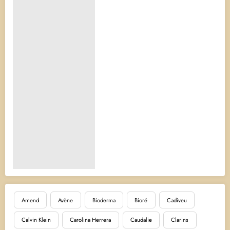
Amend
Avène
Bioderma
Bioré
Cadiveu
Calvin Klein
Carolina Herrera
Caudalie
Clarins