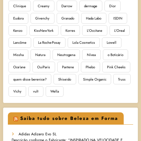
Clinique
Creamy
Darrow
dermage
Dior
Eudora
Givenchy
Granado
Hada Labo
ISDIN
Kenzo
KissNewYork
Korres
L'Occitane
L'Oreal
Lancôme
La Roche-Posay
Lola Cosmetics
Lowell
Missha
Natura
Neutrogena
Nívea
o Boticário
Oce'ane
OuiParis
Pantene
Phebo
Pink Cheeks
quem disse berenice?
Shiseido
Simple Organic
Truss
Vichy
vult
Wella
Saiba tudo sobre Beleza em Forma
Adidas Adizero Evo SL
Descrição conforme o Fabricante: “INSPIRADO NA VELOCIDADE E