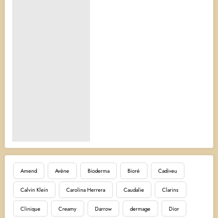
Amend
Avène
Bioderma
Bioré
Cadiveu
Calvin Klein
Carolina Herrera
Caudalie
Clarins
Clinique
Creamy
Darrow
dermage
Dior