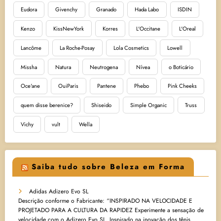
Eudora
Givenchy
Granado
Hada Labo
ISDIN
Kenzo
KissNewYork
Korres
L'Occitane
L'Oreal
Lancôme
La Roche-Posay
Lola Cosmetics
Lowell
Missha
Natura
Neutrogena
Nívea
o Boticário
Oce'ane
OuiParis
Pantene
Phebo
Pink Cheeks
quem disse berenice?
Shiseido
Simple Organic
Truss
Vichy
vult
Wella
Saiba tudo sobre Beleza em Forma
Adidas Adizero Evo SL
Descrição conforme o Fabricante: “INSPIRADO NA VELOCIDADE E
PROJETADO PARA A CULTURA DA RAPIDEZ Experimente a sensação de
velocidade com o Adizero Evo SL. Inspirado na inovação dos tênis