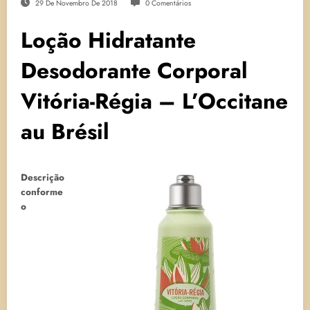
29 De Novembro De 2018
0 Comentários
Loção Hidratante
Desodorante Corporal
Vitória-Régia – L’Occitane
au Brésil
Descrição
conforme
o