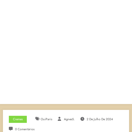
Cremes
OuiParis
AgnesS.
2 De Julho De 2024
0 Comentários