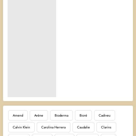
Amend
Avène
Bioderma
Bioré
Cadiveu
Calvin Klein
Carolina Herrera
Caudalie
Clarins