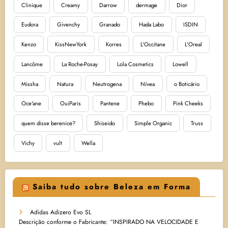
Clinique
Creamy
Darrow
dermage
Dior
Eudora
Givenchy
Granado
Hada Labo
ISDIN
Kenzo
KissNewYork
Korres
L'Occitane
L'Oreal
Lancôme
La Roche-Posay
Lola Cosmetics
Lowell
Missha
Natura
Neutrogena
Nívea
o Boticário
Oce'ane
OuiParis
Pantene
Phebo
Pink Cheeks
quem disse berenice?
Shiseido
Simple Organic
Truss
Vichy
vult
Wella
Saiba tudo sobre Beleza em Forma
Adidas Adizero Evo SL
Descrição conforme o Fabricante: “INSPIRADO NA VELOCIDADE E