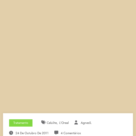
,
Tratamento
Celulite
L'Oreal
AgnesS.
24 De Outubro De 2011
4 Comentários