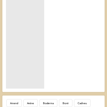
Amend
Avène
Bioderma
Bioré
Cadiveu