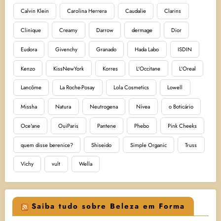
Calvin Klein
Carolina Herrera
Caudalie
Clarins
Clinique
Creamy
Darrow
dermage
Dior
Eudora
Givenchy
Granado
Hada Labo
ISDIN
Kenzo
KissNewYork
Korres
L'Occitane
L'Oreal
Lancôme
La Roche-Posay
Lola Cosmetics
Lowell
Missha
Natura
Neutrogena
Nívea
o Boticário
Oce'ane
OuiParis
Pantene
Phebo
Pink Cheeks
quem disse berenice?
Shiseido
Simple Organic
Truss
Vichy
vult
Wella
Saiba tudo sobre Beleza em Forma