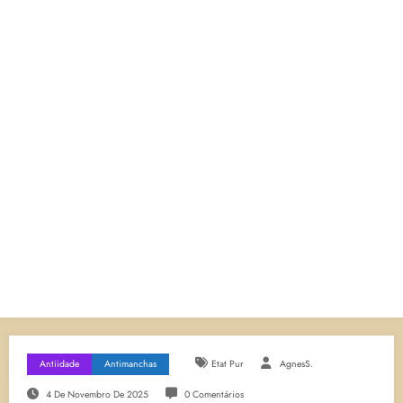
Antiidade
Antimanchas
Etat Pur
AgnesS.
4 De Novembro De 2025
0 Comentários