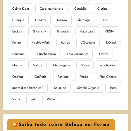
Calvin Klein
Carolina Herrera
Caudalie
Clarins
Clinique
Creamy
Darrow
dermage
Dior
Eudora
Givenchy
Granado
Hada Labo
ISDIN
Kenzo
KissNewYork
Korres
L'Occitane
L'Oreal
Lancôme
La Roche-Posay
Lola Cosmetics
Lowell
Missha
Natura
Neutrogena
Nívea
o Boticário
Oce'ane
OuiParis
Pantene
Phebo
Pink Cheeks
quem disse berenice?
Shiseido
Simple Organic
Truss
Vichy
vult
Wella
Saiba tudo sobre Beleza em Forma