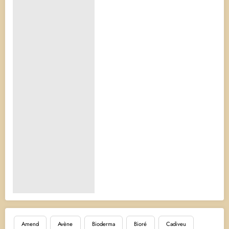
Amend
Avène
Bioderma
Bioré
Cadiveu