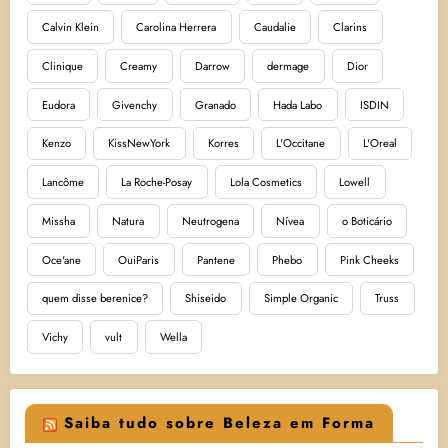
Calvin Klein
Carolina Herrera
Caudalie
Clarins
Clinique
Creamy
Darrow
dermage
Dior
Eudora
Givenchy
Granado
Hada Labo
ISDIN
Kenzo
KissNewYork
Korres
L'Occitane
L'Oreal
Lancôme
La Roche-Posay
Lola Cosmetics
Lowell
Missha
Natura
Neutrogena
Nívea
o Boticário
Oce'ane
OuiParis
Pantene
Phebo
Pink Cheeks
quem disse berenice?
Shiseido
Simple Organic
Truss
Vichy
vult
Wella
Saiba tudo sobre Beleza em Forma