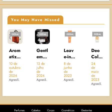
You May Have Missed
AL
GERAL
GERAL
GERAL
GERAL
PROTE
SOLAR
om
Gentl
Leav
Deo
UV
za
eman
e-in
Colô
AQU
Give
Crem
nia
A
e
13 de
8 de
24
10 de
bro
julho
junho
de
dezem
nchy
e
Brésil
RIC
de
de
maio
de 20
bi
Eau
Nutri
Acon
WAT
4
2024
2023
de
AgnesS
2023
S.
AgnesS.
AgnesS.
e
de
Glow
cheg
ERY
AgnesS.
Parfu
–
o –
ESS
a
m
Cadi
L’Occ
NCE
Boisé
veu
itane
–
a
e
au
Bior
Perfumes
Cabelos
Corpo
Cosméticos
Gestantes