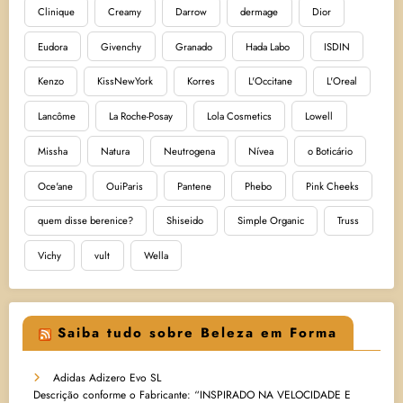
Clinique
Creamy
Darrow
dermage
Dior
Eudora
Givenchy
Granado
Hada Labo
ISDIN
Kenzo
KissNewYork
Korres
L'Occitane
L'Oreal
Lancôme
La Roche-Posay
Lola Cosmetics
Lowell
Missha
Natura
Neutrogena
Nívea
o Boticário
Oce'ane
OuiParis
Pantene
Phebo
Pink Cheeks
quem disse berenice?
Shiseido
Simple Organic
Truss
Vichy
vult
Wella
Saiba tudo sobre Beleza em Forma
Adidas Adizero Evo SL
Descrição conforme o Fabricante: “INSPIRADO NA VELOCIDADE E