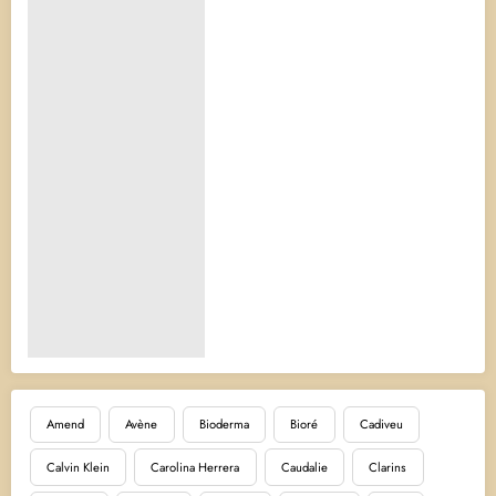
Amend
Avène
Bioderma
Bioré
Cadiveu
Calvin Klein
Carolina Herrera
Caudalie
Clarins