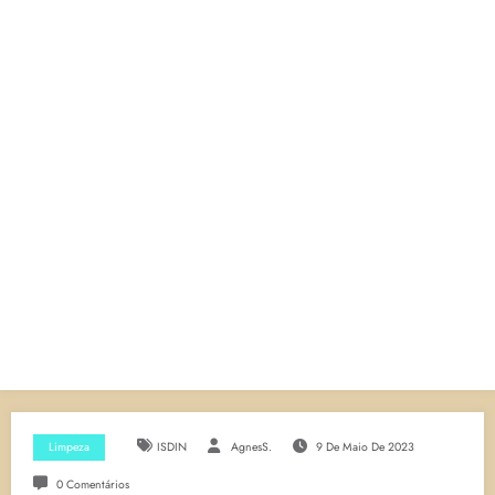
Limpeza
ISDIN
AgnesS.
9 De Maio De 2023
0 Comentários