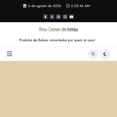
Pular
6 de agosto de 2026
6:25:47 AM
para
o
conteúdo
Produtos de Beleza comentados por quem já usou!