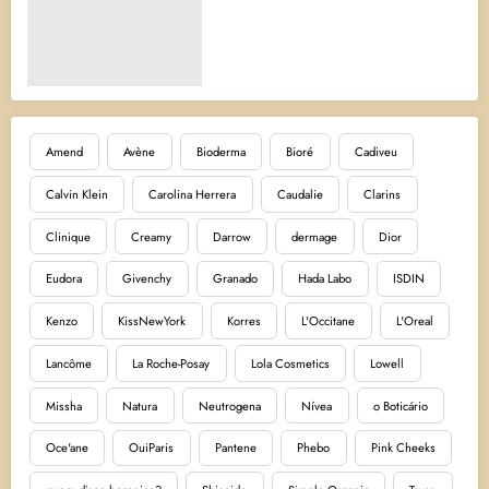
Amend
Avène
Bioderma
Bioré
Cadiveu
Calvin Klein
Carolina Herrera
Caudalie
Clarins
Clinique
Creamy
Darrow
dermage
Dior
Eudora
Givenchy
Granado
Hada Labo
ISDIN
Kenzo
KissNewYork
Korres
L'Occitane
L'Oreal
Lancôme
La Roche-Posay
Lola Cosmetics
Lowell
Missha
Natura
Neutrogena
Nívea
o Boticário
Oce'ane
OuiParis
Pantene
Phebo
Pink Cheeks