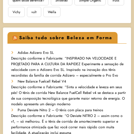
quem disse berenice?
Shiseido
Simple Organic
Truss
Vichy
vult
Wella
Saiba tudo sobre Beleza em Forma
Adidas Adizero Evo SL
Descrição conforme o Fabricante: “INSPIRADO NA VELOCIDADE E
PROJETADO PARA A CULTURA DA RAPIDEZ Experimente a sensação de
velocidade com o Adizero Evo SL. Inspirado na inovação dos tênis
recordistas da família de corrida Adizero – especialmente o Pro Evo
New Balance Fuelcell Rebel V4
Descrição conforme o Fabricante: “Sinta a velocidade e leveza em seus
pés! O tênis de corrida New Balance FuelCell Rebel v4 se destaca a partir
de sua composição tecnológica que garante maior retorno de energia. O
modelo apresenta um design moderno
Puma Deviate Nitro 2 – O tênis com placa para treinos
Descrição conforme o Fabricante: “O Deviate NITRO 2 – assim como o
v1, – só melhorou. É o tênis de corrida de amortecimento superior e
performance otimizada que faz você correr mais rápido com muita
facilidade. A atualização inclui espuma