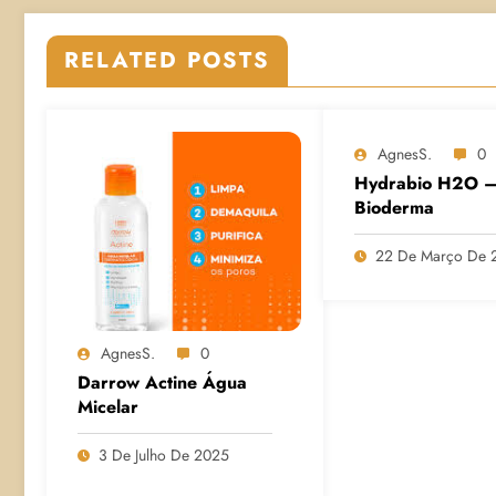
RELATED POSTS
AgnesS.
0
Hydrabio H2O 
Bioderma
22 De Março De 
AgnesS.
0
Darrow Actine Água
Micelar
3 De Julho De 2025