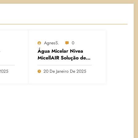
AgnesS.
0
–
Água Micelar Nivea
MicellAIR Solução de
Limpeza 7 em 1
2025
20 De Janeiro De 2025