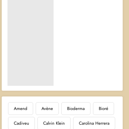
Amend
Avène
Bioderma
Bioré
Cadiveu
Calvin Klein
Carolina Herrera