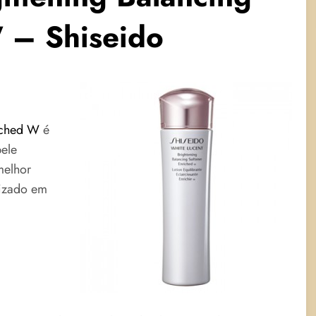
 – Shiseido
iched W
é
pele
melhor
lizado em