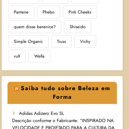
Pantene
Phebo
Pink Cheeks
quem disse berenice?
Shiseido
Simple Organic
Truss
Vichy
vult
Wella
Saiba tudo sobre Beleza em
Forma
Adidas Adizero Evo SL
Descrição conforme o Fabricante: “INSPIRADO NA
VELOCIDADE E PROJETADO PARA A CULTURA DA