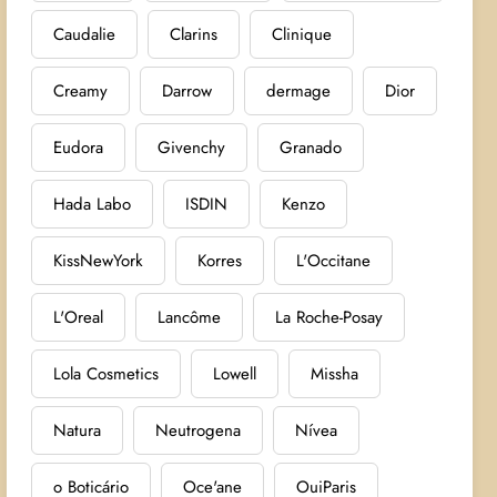
Caudalie
Clarins
Clinique
Creamy
Darrow
dermage
Dior
Eudora
Givenchy
Granado
Hada Labo
ISDIN
Kenzo
KissNewYork
Korres
L'Occitane
L'Oreal
Lancôme
La Roche-Posay
Lola Cosmetics
Lowell
Missha
Natura
Neutrogena
Nívea
o Boticário
Oce'ane
OuiParis