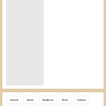
Amend
Avène
Bioderma
Bioré
Cadiveu