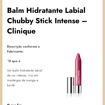
Balm Hidratante Labial
Chubby Stick Intense –
Clinique
Descrição conforme o
Fabricante:
“
O que é
Um balm hidratante labial
de cor intensa, rico em
manteigas de manga e
karité.