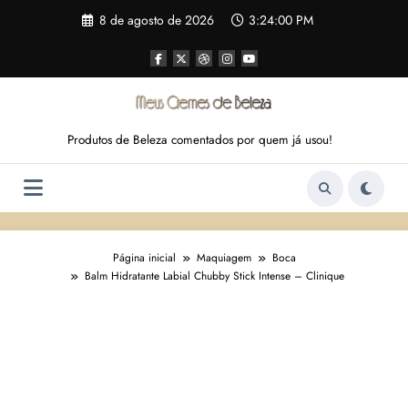
Pular
8 de agosto de 2026
3:24:01 PM
para
o
conteúdo
Produtos de Beleza comentados por quem já usou!
Página inicial
Maquiagem
Boca
Balm Hidratante Labial Chubby Stick Intense – Clinique