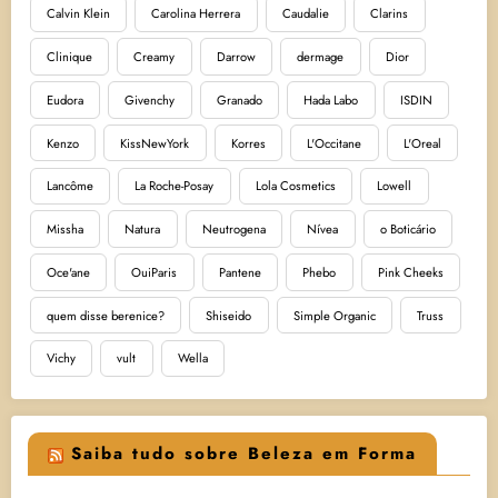
Calvin Klein
Carolina Herrera
Caudalie
Clarins
Clinique
Creamy
Darrow
dermage
Dior
Eudora
Givenchy
Granado
Hada Labo
ISDIN
Kenzo
KissNewYork
Korres
L'Occitane
L'Oreal
Lancôme
La Roche-Posay
Lola Cosmetics
Lowell
Missha
Natura
Neutrogena
Nívea
o Boticário
Oce'ane
OuiParis
Pantene
Phebo
Pink Cheeks
quem disse berenice?
Shiseido
Simple Organic
Truss
Vichy
vult
Wella
Saiba tudo sobre Beleza em Forma