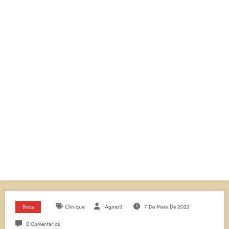
Boca
Clinique
AgnesS.
7 De Maio De 2023
0 Comentários