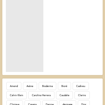
Amend
Avène
Bioderma
Bioré
Cadiveu
Calvin Klein
Carolina Herrera
Caudalie
Clarins
Clinique
Creamy
Darrow
dermage
Dior