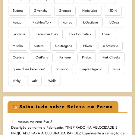
Eudora
Givenchy
Granado
Hada Labo
ISDIN
Kenzo
KissNewYork
Korres
L'Occitane
L'Oreal
Lancôme
La Roche-Posay
Lola Cosmetics
Lowell
Missha
Natura
Neutrogena
Nívea
o Boticário
Oce'ane
OuiParis
Pantene
Phebo
Pink Cheeks
quem disse berenice?
Shiseido
Simple Organic
Truss
Vichy
vult
Wella
Saiba tudo sobre Beleza em Forma
Adidas Adizero Evo SL
Descrição conforme o Fabricante: “INSPIRADO NA VELOCIDADE E
PROJETADO PARA A CULTURA DA RAPIDEZ Experimente a sensação de