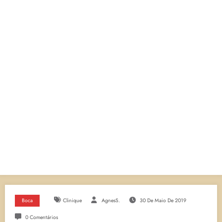
Boca
Clinique
AgnesS.
30 De Maio De 2019
0 Comentários