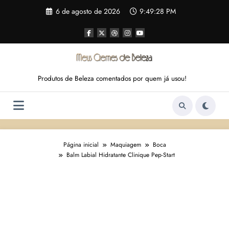
Pular
6 de agosto de 2026
9:49:29 PM
para
o
conteúdo
Produtos de Beleza comentados por quem já usou!
Página inicial
Maquiagem
Boca
Balm Labial Hidratante Clinique Pep-Start