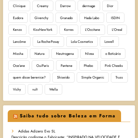
Clinique
Creamy
Darrow
dermage
Dior
Eudora
Givenchy
Granado
Hada Labo
ISDIN
Kenzo
KissNewYork
Korres
L'Occitane
L'Oreal
Lancôme
La Roche-Posay
Lola Cosmetics
Lowell
Missha
Natura
Neutrogena
Nívea
o Boticário
Oce'ane
OuiParis
Pantene
Phebo
Pink Cheeks
quem disse berenice?
Shiseido
Simple Organic
Truss
Vichy
vult
Wella
Saiba tudo sobre Beleza em Forma
Adidas Adizero Evo SL
Descrição conforme o Fabricante: “INSPIRADO NA VELOCIDADE E