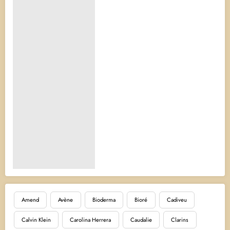
Amend
Avène
Bioderma
Bioré
Cadiveu
Calvin Klein
Carolina Herrera
Caudalie
Clarins