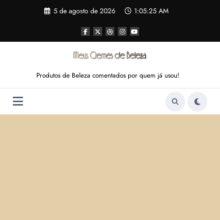
Pular
5 de agosto de 2026
1:05:26 AM
para
o
conteúdo
Produtos de Beleza comentados por quem já usou!