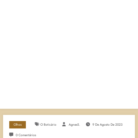
Olhos
O Boticário
AgnesS.
9 De Agosto De 2023
0 Comentários