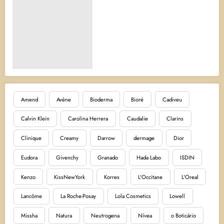
Amend
Avène
Bioderma
Bioré
Cadiveu
Calvin Klein
Carolina Herrera
Caudalie
Clarins
Clinique
Creamy
Darrow
dermage
Dior
Eudora
Givenchy
Granado
Hada Labo
ISDIN
Kenzo
KissNewYork
Korres
L'Occitane
L'Oreal
Lancôme
La Roche-Posay
Lola Cosmetics
Lowell
Missha
Natura
Neutrogena
Nívea
o Boticário