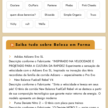
Oce'ane
OuiParis
Pantene
Phebo
Pink Cheeks
quem disse berenice?
Shiseido
Simple Organic
Truss
Vichy
vult
Wella
Saiba tudo sobre Beleza em Forma
Adidas Adizero Evo SL
Descrição conforme o Fabricante: “INSPIRADO NA VELOCIDADE E
PROJETADO PARA A CULTURA DA RAPIDEZ Experimente a sensação de
velocidade com o Adizero Evo SL. Inspirado na inovação dos tênis
recordistas da família de corrida Adizero – especialmente o Pro Evo
New Balance Fuelcell Rebel V4
Descrição conforme o Fabricante: “Sinta a velocidade e leveza em seus
pés! O tênis de corrida New Balance FuelCell Rebel v4 se destaca a partir
de sua composição tecnológica que garante maior retorno de energia. O
modelo apresenta um design moderno
Puma Deviate Nitro 2 – O tênis com placa para treinos
Descrição conforme o Fabricante: “O Deviate NITRO 2 – assim como o