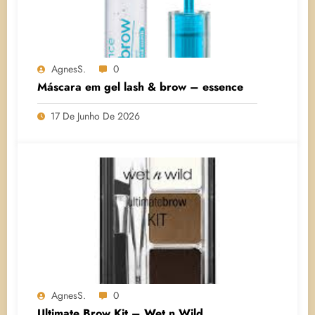
AgnesS.
0
Máscara em gel lash & brow – essence
17 De Junho De 2026
AgnesS.
0
Ultimate Brow Kit – Wet n Wild