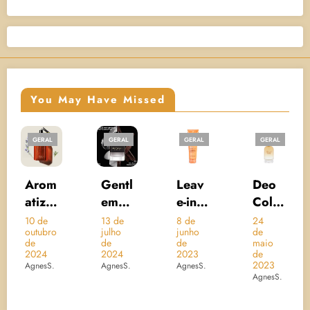
You May Have Missed
AL
GERAL
GERAL
GERAL
GERAL
PROTE
SOLAR
om
Gentl
Leav
Deo
UV
za
eman
e-in
Colô
AQU
Give
Crem
nia
A
e
13 de
8 de
24
10 de
bro
julho
junho
de
dezem
nchy
e
Brésil
RIC
de
de
maio
de 20
bi
Eau
Nutri
Acon
WAT
4
2024
2023
de
AgnesS
2023
S.
AgnesS.
AgnesS.
e
de
Glow
cheg
ERY
AgnesS.
Parfu
–
o –
ESS
a
m
Cadi
L’Occ
NCE