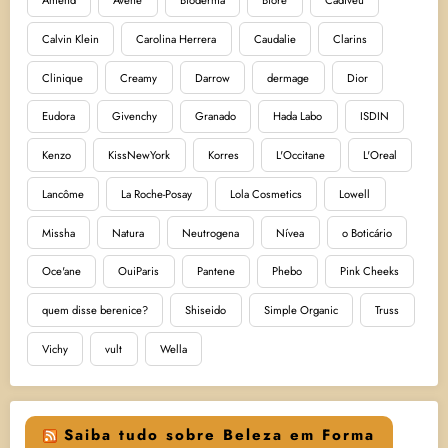
Amend
Avène
Bioderma
Bioré
Cadiveu
Calvin Klein
Carolina Herrera
Caudalie
Clarins
Clinique
Creamy
Darrow
dermage
Dior
Eudora
Givenchy
Granado
Hada Labo
ISDIN
Kenzo
KissNewYork
Korres
L'Occitane
L'Oreal
Lancôme
La Roche-Posay
Lola Cosmetics
Lowell
Missha
Natura
Neutrogena
Nívea
o Boticário
Oce'ane
OuiParis
Pantene
Phebo
Pink Cheeks
quem disse berenice?
Shiseido
Simple Organic
Truss
Vichy
vult
Wella
Saiba tudo sobre Beleza em Forma