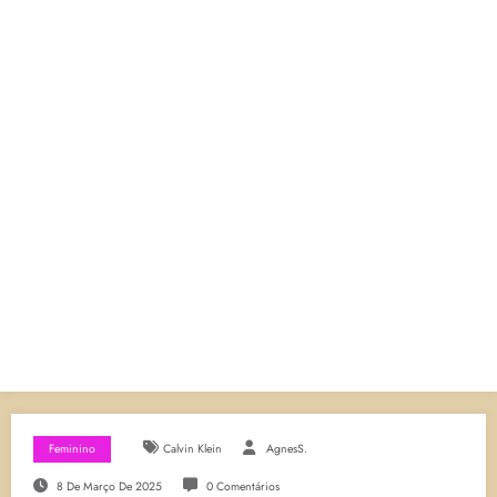
Feminino
Calvin Klein
AgnesS.
8 De Março De 2025
0 Comentários