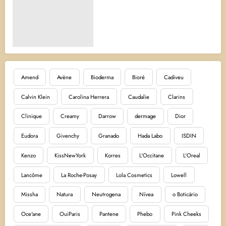
Amend
Avène
Bioderma
Bioré
Cadiveu
Calvin Klein
Carolina Herrera
Caudalie
Clarins
Clinique
Creamy
Darrow
dermage
Dior
Eudora
Givenchy
Granado
Hada Labo
ISDIN
Kenzo
KissNewYork
Korres
L'Occitane
L'Oreal
Lancôme
La Roche-Posay
Lola Cosmetics
Lowell
Missha
Natura
Neutrogena
Nívea
o Boticário
Oce'ane
OuiParis
Pantene
Phebo
Pink Cheeks