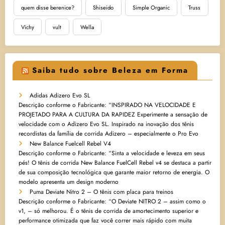
quem disse berenice?
Shiseido
Simple Organic
Truss
Vichy
vult
Wella
Saiba tudo sobre Beleza em Forma
Adidas Adizero Evo SL
Descrição conforme o Fabricante: “INSPIRADO NA VELOCIDADE E
PROJETADO PARA A CULTURA DA RAPIDEZ Experimente a sensação de
velocidade com o Adizero Evo SL. Inspirado na inovação dos tênis
recordistas da família de corrida Adizero – especialmente o Pro Evo
New Balance Fuelcell Rebel V4
Descrição conforme o Fabricante: “Sinta a velocidade e leveza em seus
pés! O tênis de corrida New Balance FuelCell Rebel v4 se destaca a partir
de sua composição tecnológica que garante maior retorno de energia. O
modelo apresenta um design moderno
Puma Deviate Nitro 2 – O tênis com placa para treinos
Descrição conforme o Fabricante: “O Deviate NITRO 2 – assim como o
v1, – só melhorou. É o tênis de corrida de amortecimento superior e
performance otimizada que faz você correr mais rápido com muita