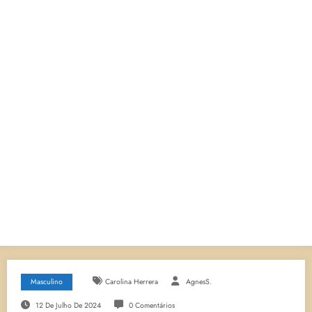
Masculino
Carolina Herrera
AgnesS.
12 De Julho De 2024
0 Comentários