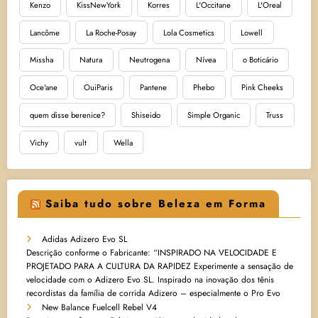
Kenzo
KissNewYork
Korres
L'Occitane
L'Oreal
Lancôme
La Roche-Posay
Lola Cosmetics
Lowell
Missha
Natura
Neutrogena
Nívea
o Boticário
Oce'ane
OuiParis
Pantene
Phebo
Pink Cheeks
quem disse berenice?
Shiseido
Simple Organic
Truss
Vichy
vult
Wella
Saiba tudo sobre Beleza em Forma
Adidas Adizero Evo SL
Descrição conforme o Fabricante: “INSPIRADO NA VELOCIDADE E
PROJETADO PARA A CULTURA DA RAPIDEZ Experimente a sensação de
velocidade com o Adizero Evo SL. Inspirado na inovação dos tênis
recordistas da família de corrida Adizero – especialmente o Pro Evo
New Balance Fuelcell Rebel V4