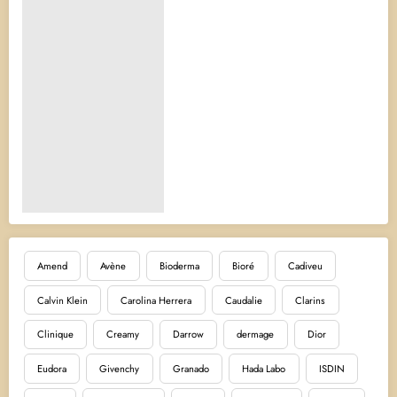
Amend
Avène
Bioderma
Bioré
Cadiveu
Calvin Klein
Carolina Herrera
Caudalie
Clarins
Clinique
Creamy
Darrow
dermage
Dior
Eudora
Givenchy
Granado
Hada Labo
ISDIN