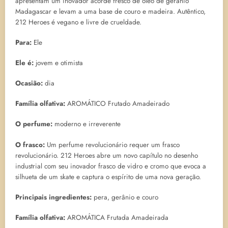
apresentam um inovador acorde fresco de óleo de gerânio
Madagascar e levam a uma base de couro e madeira. Autêntico,
212 Heroes é vegano e livre de crueldade.
Para:
Ele
Ele é:
jovem e otimista
Ocasião:
dia
Família olfativa:
AROMÁTICO Frutado Amadeirado
O perfume:
moderno e irreverente
O frasco:
Um perfume revolucionário requer um frasco
revolucionário. 212 Heroes abre um novo capítulo no desenho
industrial com seu inovador frasco de vidro e cromo que evoca a
silhueta de um skate e captura o espírito de uma nova geração.
Principais ingredientes:
pera, gerânio e couro
Família olfativa:
AROMÁTICA Frutada Amadeirada