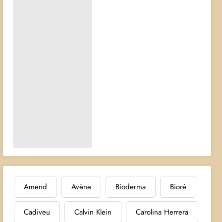
Amend
Avène
Bioderma
Bioré
Cadiveu
Calvin Klein
Carolina Herrera