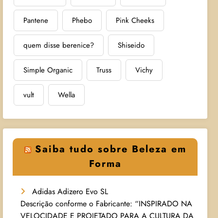
Pantene
Phebo
Pink Cheeks
quem disse berenice?
Shiseido
Simple Organic
Truss
Vichy
vult
Wella
Saiba tudo sobre Beleza em
Forma
Adidas Adizero Evo SL
Descrição conforme o Fabricante: “INSPIRADO NA
VELOCIDADE E PROJETADO PARA A CULTURA DA