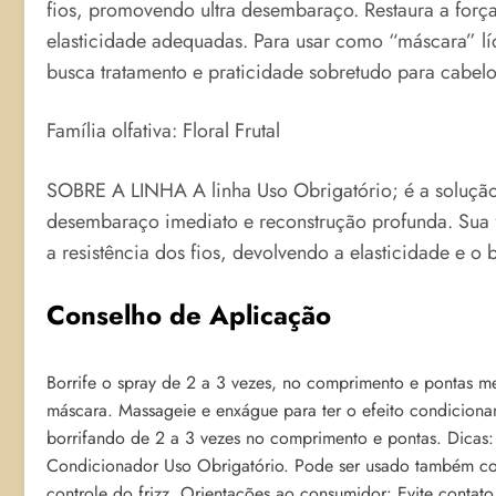
fios, promovendo ultra desembaraço. Restaura a força 
elasticidade adequadas. Para usar como “máscara” líq
busca tratamento e praticidade sobretudo para cabelos
Família olfativa: Floral Frutal
SOBRE A LINHA A linha Uso Obrigatório; é a soluçã
desembaraço imediato e reconstrução profunda. Sua f
a resistência dos fios, devolvendo a elasticidade e o b
Conselho de Aplicação
Borrife o spray de 2 a 3 vezes, no comprimento e pontas 
máscara. Massageie e enxágue para ter o efeito condiciona
borrifando de 2 a 3 vezes no comprimento e pontas. Dicas:
Condicionador Uso Obrigatório. Pode ser usado também com
controle do frizz. Orientações ao consumidor: Evite contat