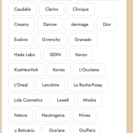
Caudalie
Clarins
Clinique
Creamy
Darrow
dermage
Dior
Eudora
Givenchy
Granado
Hada Labo
ISDIN
Kenzo
KissNewYork
Korres
L'Occitane
L'Oreal
Lancôme
La Roche-Posay
Lola Cosmetics
Lowell
Missha
Natura
Neutrogena
Nívea
o Boticário
Oce'ane
OuiParis