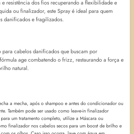
e resistência dos fios recuperando a flexibilidade e
uida ou finalizador, este Spray é ideal para quem
 danificados e fragilizados.
o para cabelos danificados que buscam por
órmula age combatendo o frizz, restaurando a força e
rilho natural.
mecha a mecha, após o shampoo e antes do condicionador ou
nte. Também pode ser usado como leave-in finalizador
 para um tratamento completo, utilize a Máscara ou
o finalizador nos cabelos secos para um boost de brilho e
o com os olhos. Caso isso ocorra, lave com água em