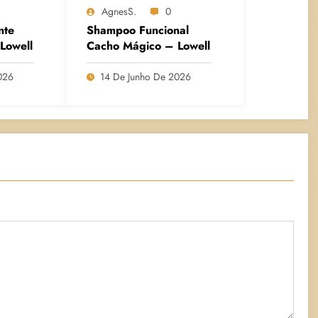
AgnesS.
0
nte
Shampoo Funcional
Lowell
Cacho Mágico – Lowell
026
14 De Junho De 2026