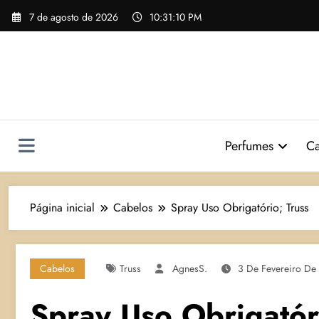
Pular
7 de agosto de 2026
10:31:10 PM
para
o
conteúdo
Perfumes
Ca
Página inicial
Cabelos
Spray Uso Obrigatório; Truss
Cabelos
Truss
AgnesS.
3 De Fevereiro De
Spray Uso Obrigatór