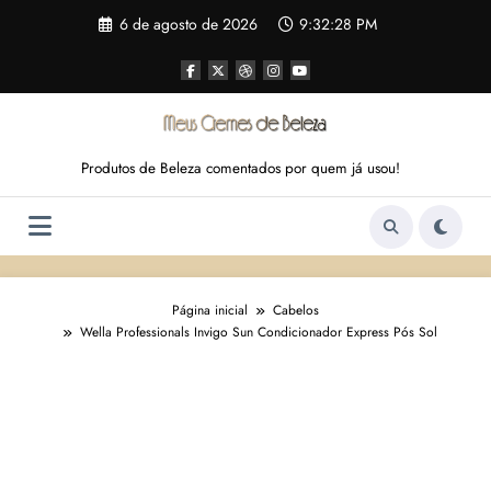
Pular
6 de agosto de 2026
9:32:29 PM
para
o
conteúdo
Produtos de Beleza comentados por quem já usou!
Página inicial
Cabelos
Wella Professionals Invigo Sun Condicionador Express Pós Sol