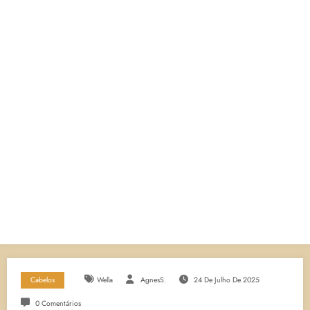
Cabelos
Wella
AgnesS.
24 De Julho De 2025
0 Comentários