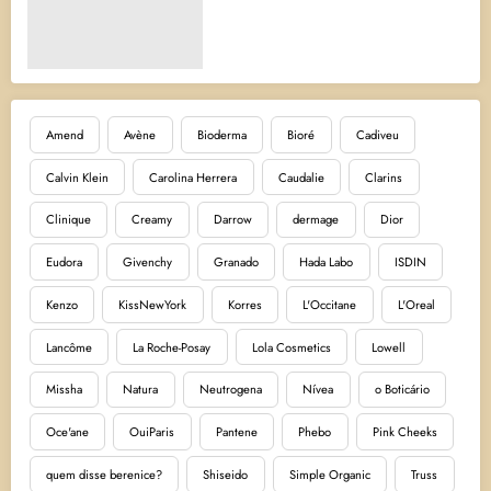
Amend
Avène
Bioderma
Bioré
Cadiveu
Calvin Klein
Carolina Herrera
Caudalie
Clarins
Clinique
Creamy
Darrow
dermage
Dior
Eudora
Givenchy
Granado
Hada Labo
ISDIN
Kenzo
KissNewYork
Korres
L'Occitane
L'Oreal
Lancôme
La Roche-Posay
Lola Cosmetics
Lowell
Missha
Natura
Neutrogena
Nívea
o Boticário
Oce'ane
OuiParis
Pantene
Phebo
Pink Cheeks
quem disse berenice?
Shiseido
Simple Organic
Truss