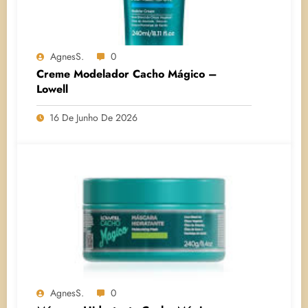
AgnesS.
0
Creme Modelador Cacho Mágico –
Lowell
16 De Junho De 2026
AgnesS.
0