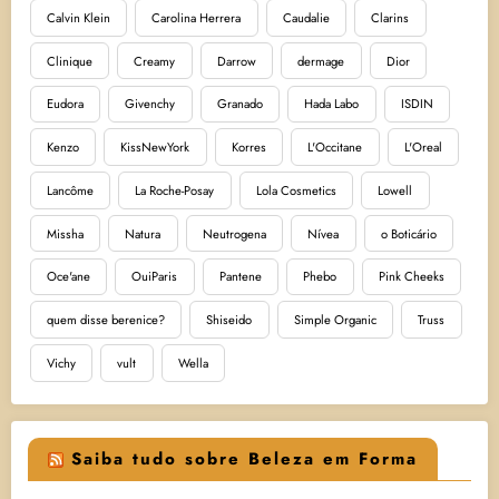
Calvin Klein
Carolina Herrera
Caudalie
Clarins
Clinique
Creamy
Darrow
dermage
Dior
Eudora
Givenchy
Granado
Hada Labo
ISDIN
Kenzo
KissNewYork
Korres
L'Occitane
L'Oreal
Lancôme
La Roche-Posay
Lola Cosmetics
Lowell
Missha
Natura
Neutrogena
Nívea
o Boticário
Oce'ane
OuiParis
Pantene
Phebo
Pink Cheeks
quem disse berenice?
Shiseido
Simple Organic
Truss
Vichy
vult
Wella
Saiba tudo sobre Beleza em Forma