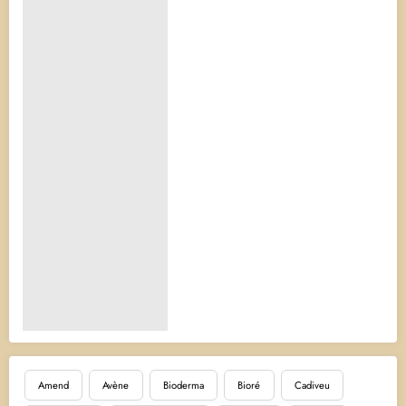
Amend
Avène
Bioderma
Bioré
Cadiveu