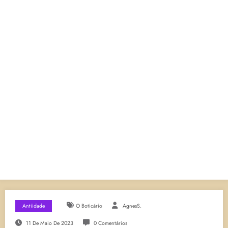
Antiidade
O Boticário
AgnesS.
11 De Maio De 2023
0 Comentários