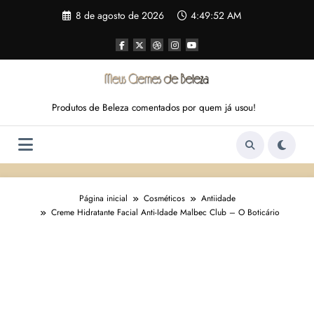
Pular
8 de agosto de 2026
4:49:53 AM
para
o
conteúdo
Produtos de Beleza comentados por quem já usou!
Página inicial
Cosméticos
Antiidade
Creme Hidratante Facial Anti-Idade Malbec Club – O Boticário