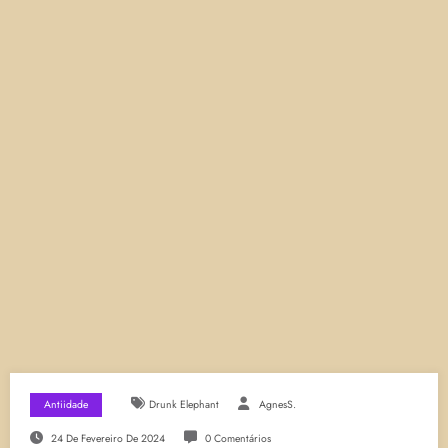
Antiidade
Drunk Elephant
AgnesS.
24 De Fevereiro De 2024
0 Comentários