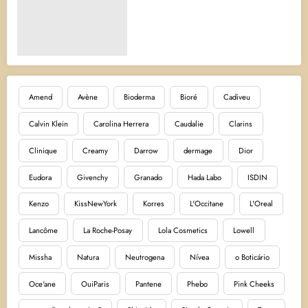
Amend
Avène
Bioderma
Bioré
Cadiveu
Calvin Klein
Carolina Herrera
Caudalie
Clarins
Clinique
Creamy
Darrow
dermage
Dior
Eudora
Givenchy
Granado
Hada Labo
ISDIN
Kenzo
KissNewYork
Korres
L'Occitane
L'Oreal
Lancôme
La Roche-Posay
Lola Cosmetics
Lowell
Missha
Natura
Neutrogena
Nívea
o Boticário
Oce'ane
OuiParis
Pantene
Phebo
Pink Cheeks