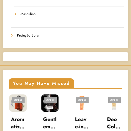
Masculino
Proteção Solar
You May Have Missed
GERAL
GERAL
GERAL
GERAL
Arom
Gentl
Leav
Deo
atiza
eman
e-in
Colô