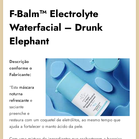
F-Balm™ Electrolyte
Waterfacial – Drunk
Elephant
Descrição
conforme o
Fabricante:
“Esta
máscara
noturna
refrescante
e
saciante
preenche e
restaura com um coquetel de eletrólitos, ao mesmo tempo que
ajuda a fortalecer o manto ácido da pele.
Com uma mistura de ingredientes que reabastecem a barreira,