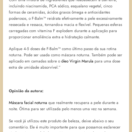
incluindo niacinamida, PCA sódico, esqualano vegetal, cinco
formas de ceramidas, ácidos graxos ômega e antioxidantes
poderosos, o F-Balm™ reidrata efetivamente a pele excessivamente
ressecada e ressaca, tornando-a macia e flexível. Pequenas esferas
carregadas com vitamina F explodem durante a aplicação para
proporcionar emoliência extra e hidratação calmante.
Aplique 4-5 doses de F-Balm™ como último passo da sua rotina
noturna. Pode ser usada como máscara noturna. Também pode ser
aplicado em camadas sobre o
óleo Virgin Marula
para uma dose
extra de umidade absorvível.”
Opinião da autora:
Máscara facial noturna
que realmente recupera a pele durante a
noite. Ótima para ser utilizada pelo menos uma vez na semana.
Se você já utilizou este produto de beleza, deixe abaixo o seu
comentário. Ele é muito importante para que possamos esclarecer