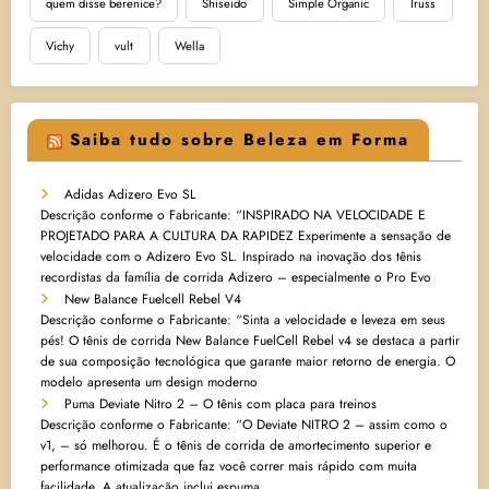
quem disse berenice?
Shiseido
Simple Organic
Truss
Vichy
vult
Wella
Saiba tudo sobre Beleza em Forma
Adidas Adizero Evo SL
Descrição conforme o Fabricante: “INSPIRADO NA VELOCIDADE E
PROJETADO PARA A CULTURA DA RAPIDEZ Experimente a sensação de
velocidade com o Adizero Evo SL. Inspirado na inovação dos tênis
recordistas da família de corrida Adizero – especialmente o Pro Evo
New Balance Fuelcell Rebel V4
Descrição conforme o Fabricante: “Sinta a velocidade e leveza em seus
pés! O tênis de corrida New Balance FuelCell Rebel v4 se destaca a partir
de sua composição tecnológica que garante maior retorno de energia. O
modelo apresenta um design moderno
Puma Deviate Nitro 2 – O tênis com placa para treinos
Descrição conforme o Fabricante: “O Deviate NITRO 2 – assim como o
v1, – só melhorou. É o tênis de corrida de amortecimento superior e
performance otimizada que faz você correr mais rápido com muita
facilidade. A atualização inclui espuma