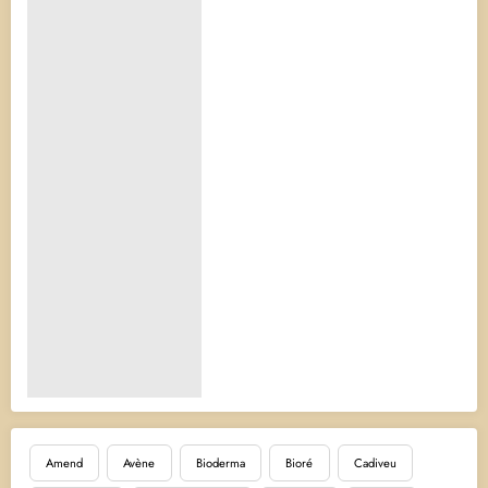
Amend
Avène
Bioderma
Bioré
Cadiveu