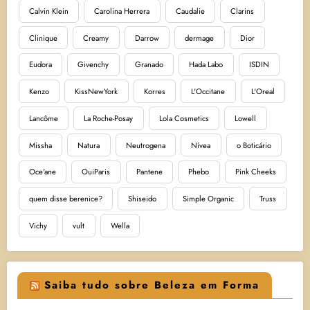
Calvin Klein
Carolina Herrera
Caudalie
Clarins
Clinique
Creamy
Darrow
dermage
Dior
Eudora
Givenchy
Granado
Hada Labo
ISDIN
Kenzo
KissNewYork
Korres
L'Occitane
L'Oreal
Lancôme
La Roche-Posay
Lola Cosmetics
Lowell
Missha
Natura
Neutrogena
Nívea
o Boticário
Oce'ane
OuiParis
Pantene
Phebo
Pink Cheeks
quem disse berenice?
Shiseido
Simple Organic
Truss
Vichy
vult
Wella
Saiba tudo sobre Beleza em Forma