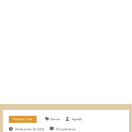
Proteção Solar
Darrow
AgnesS.
24 De Junho De 2025
0 Comentários