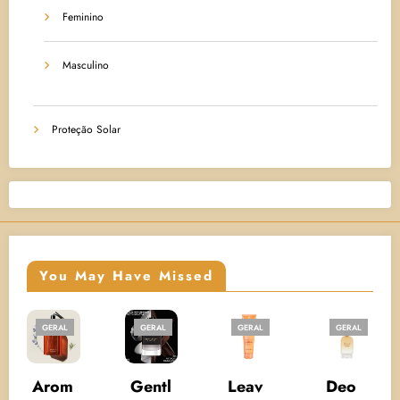
Feminino
Masculino
Proteção Solar
You May Have Missed
AL
GERAL
GERAL
GERAL
GERAL
PROTE
SOLAR
om
Gentl
Leav
Deo
UV