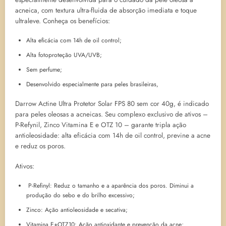
acneica, com textura ultra-fluida de absorção imediata e toque
ultraleve. Conheça os benefícios:
Alta eficácia com 14h de oil control;
Alta fotoproteção UVA/UVB;
Sem perfume;
Desenvolvido especialmente para peles brasileiras,
Darrow Actine Ultra Protetor Solar FPS 80 sem cor 40g, é indicado
para peles oleosas a acneicas. Seu complexo exclusivo de ativos –
P-Refynil, Zinco Vitamina E e OTZ 10 – garante tripla ação
antioleosidade: alta eficácia com 14h de oil control, previne a acne
e reduz os poros.
Ativos:
P-Refinyl: Reduz o tamanho e a aparência dos poros. Diminui a
produção do sebo e do brilho excessivo;
Zinco: Ação antioleosidade e secativa;
Vitamina E+OTZ10: Ação antioxidante e prevenção da acne;