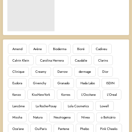
Amend
Avène
Bioderma
Bioré
Cadiveu
Calvin Klein
Carolina Herrera
Caudalie
Clarins
Clinique
Creamy
Darrow
dermage
Dior
Eudora
Givenchy
Granado
Hada Labo
ISDIN
Kenzo
KissNewYork
Korres
L'Occitane
L'Oreal
Lancôme
La Roche-Posay
Lola Cosmetics
Lowell
Missha
Natura
Neutrogena
Nívea
o Boticário
Oce'ane
OuiParis
Pantene
Phebo
Pink Cheeks