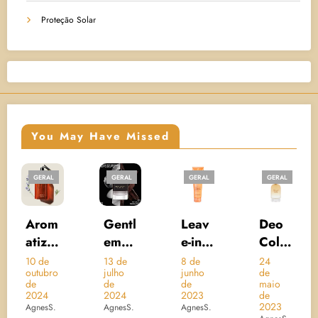
Proteção Solar
You May Have Missed
AL
GERAL
GERAL
GERAL
GERAL
PROTE
SOLAR
om
Gentl
Leav
Deo
UV
za
eman
e-in
Colô
AQU
Give
Crem
nia
A
e
13 de
8 de
24
10 de
bro
julho
junho
de
dezem
nchy
e
Brésil
RIC
de
de
maio
de 20
bi
Eau
Nutri
Acon
WAT
4
2024
2023
de
AgnesS
2023
S.
AgnesS.
AgnesS.
e
de
Glow
cheg
ERY