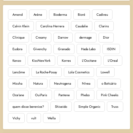
Amend
Avène
Bioderma
Bioré
Cadiveu
Calvin Klein
Carolina Herrera
Caudalie
Clarins
Clinique
Creamy
Darrow
dermage
Dior
Eudora
Givenchy
Granado
Hada Labo
ISDIN
Kenzo
KissNewYork
Korres
L'Occitane
L'Oreal
Lancôme
La Roche-Posay
Lola Cosmetics
Lowell
Missha
Natura
Neutrogena
Nívea
o Boticário
Oce'ane
OuiParis
Pantene
Phebo
Pink Cheeks
quem disse berenice?
Shiseido
Simple Organic
Truss
Vichy
vult
Wella