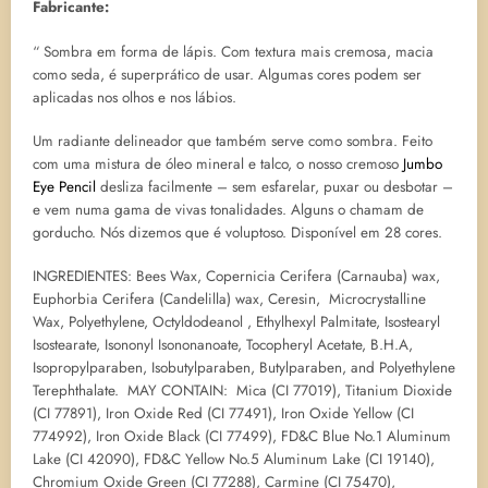
Fabricante:
“ Sombra em forma de lápis. Com textura mais cremosa, macia
como seda, é superprático de usar. Algumas cores podem ser
aplicadas nos olhos e nos lábios.
Um radiante delineador que também serve como sombra. Feito
com uma mistura de óleo mineral e talco, o nosso cremoso
Jumbo
Eye Pencil
desliza facilmente – sem esfarelar, puxar ou desbotar –
e vem numa gama de vivas tonalidades. Alguns o chamam de
gorducho. Nós dizemos que é voluptoso. Disponível em 28 cores.
INGREDIENTES: Bees Wax, Copernicia Cerifera (Carnauba) wax,
Euphorbia Cerifera (Candelilla) wax, Ceresin, Microcrystalline
Wax, Polyethylene, Octyldodeanol , Ethylhexyl Palmitate, Isostearyl
Isostearate, Isononyl Isononanoate, Tocopheryl Acetate, B.H.A,
Isopropylparaben, Isobutylparaben, Butylparaben, and Polyethylene
Terephthalate. MAY CONTAIN: Mica (CI 77019), Titanium Dioxide
(CI 77891), Iron Oxide Red (CI 77491), Iron Oxide Yellow (CI
774992), Iron Oxide Black (CI 77499), FD&C Blue No.1 Aluminum
Lake (CI 42090), FD&C Yellow No.5 Aluminum Lake (CI 19140),
Chromium Oxide Green (CI 77288), Carmine (CI 75470),