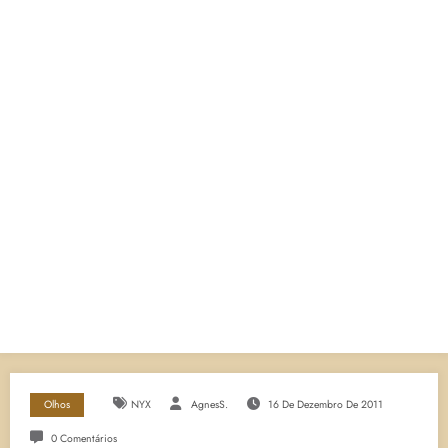
Olhos
NYX
AgnesS.
16 De Dezembro De 2011
0 Comentários