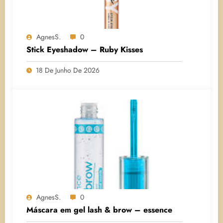
AgnesS.
0
Stick Eyeshadow – Ruby Kisses
18 De Junho De 2026
AgnesS.
0
Máscara em gel lash & brow – essence