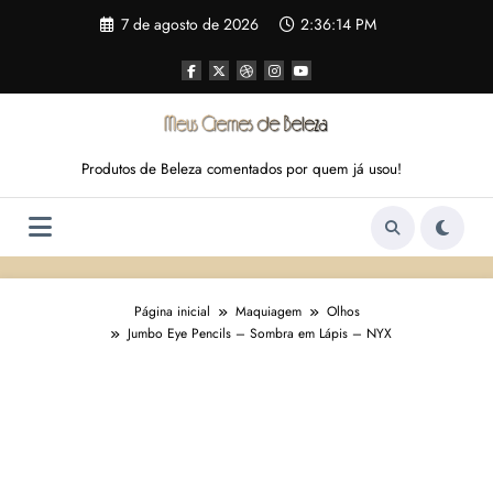
Pular
7 de agosto de 2026
2:36:15 PM
para
o
conteúdo
Produtos de Beleza comentados por quem já usou!
Página inicial
Maquiagem
Olhos
Jumbo Eye Pencils – Sombra em Lápis – NYX