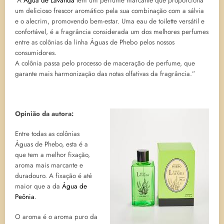
“A
Água de Lavanda
tem um perfume marcante que proporciona
um delicioso frescor aromático pela sua combinação com a sálvia
e o alecrim, promovendo bem-estar. Uma eau de toilette versátil e
confortável, é a fragrância considerada um dos melhores perfumes
entre as colônias da linha Águas de Phebo pelos nossos
consumidores.
A colônia passa pelo processo de maceração de perfume, que
garante mais harmonização das notas olfativas da fragrância.”
Opinião da autora:
Entre todas as colônias
Águas de Phebo, esta é a
que tem a melhor fixação,
aroma mais marcante e
duradouro. A fixação é até
maior que a da
Água de
Peônia
.
O aroma é o aroma puro da