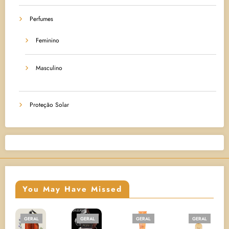
Perfumes
Feminino
Masculino
Proteção Solar
You May Have Missed
GERAL
GERAL
GERAL
GERAL
G
P