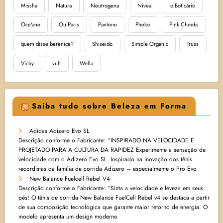
Missha
Natura
Neutrogena
Nívea
o Boticário
Oce'ane
OuiParis
Pantene
Phebo
Pink Cheeks
quem disse berenice?
Shiseido
Simple Organic
Truss
Vichy
vult
Wella
Saiba tudo sobre Beleza em Forma
Adidas Adizero Evo SL
Descrição conforme o Fabricante: “INSPIRADO NA VELOCIDADE E
PROJETADO PARA A CULTURA DA RAPIDEZ Experimente a sensação de
velocidade com o Adizero Evo SL. Inspirado na inovação dos tênis
recordistas da família de corrida Adizero – especialmente o Pro Evo
New Balance Fuelcell Rebel V4
Descrição conforme o Fabricante: “Sinta a velocidade e leveza em seus
pés! O tênis de corrida New Balance FuelCell Rebel v4 se destaca a partir
de sua composição tecnológica que garante maior retorno de energia. O
modelo apresenta um design moderno