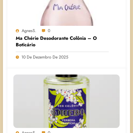
AgnesS.
0
Ma Chérie Desodorante Colônia – O
Boticário
10 De Dezembro De 2025
AgnesS.
0