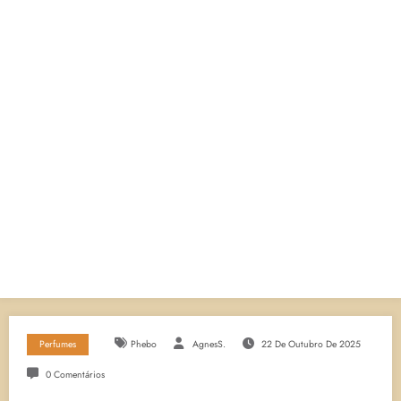
Perfumes
Phebo
AgnesS.
22 De Outubro De 2025
0 Comentários