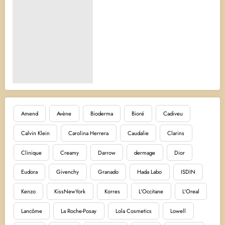
Amend
Avène
Bioderma
Bioré
Cadiveu
Calvin Klein
Carolina Herrera
Caudalie
Clarins
Clinique
Creamy
Darrow
dermage
Dior
Eudora
Givenchy
Granado
Hada Labo
ISDIN
Kenzo
KissNewYork
Korres
L'Occitane
L'Oreal
Lancôme
La Roche-Posay
Lola Cosmetics
Lowell