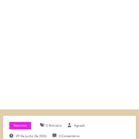
Feminino
O Boticário
AgnesS.
29 De Junho De 2024
0 Comentários