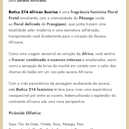
pela
savana Africana
:
Botica 214 African Sunrise
é uma
fragrância feminina Floral
Frutal
envolvente, com a cremosidade do
Pêssego
unida
ao
floral delicado
do
Frangipani
, que juntos trazem uma
tonalidade solar moderna e uma assinatura sofisticada,
transportando você diretamente para o coração da Savana
Africana.
Como uma viagem sensorial ao coração da
África
, você sentirá
o
frescor combinado a nuances intensas
e ensolaradas, assim
como a sensação da brisa da manhã em contato com o calor das
chamas do balão em um voo pela savana Africana.
Com a vista panorâmica da paisagem exuberante da savana,
este
Botica 214 feminino
te leva para viver uma experiência
inesquecível por entre as nuvens, testemunhando o esplendor do
continente africano sob uma nova perspectiva
Pirâmide Olfativa:
Topo: Flor de limão, Violeta, Rosa, Pêssego, Pera.