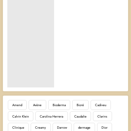
Amend
Avène
Bioderma
Bioré
Cadiveu
Calvin Klein
Carolina Herrera
Caudalie
Clarins
Clinique
Creamy
Darrow
dermage
Dior