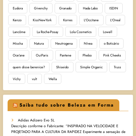
Eudora
Givenchy
Granado
Hada Labo
ISDIN
Kenzo
KissNewYork
Korres
L'Occitane
L'Oreal
Lancôme
La Roche-Posay
Lola Cosmetics
Lowell
Missha
Natura
Neutrogena
Nívea
o Boticário
Oce'ane
OuiParis
Pantene
Phebo
Pink Cheeks
quem disse berenice?
Shiseido
Simple Organic
Truss
Vichy
vult
Wella
Saiba tudo sobre Beleza em Forma
Adidas Adizero Evo SL
Descrição conforme o Fabricante: “INSPIRADO NA VELOCIDADE E
PROJETADO PARA A CULTURA DA RAPIDEZ Experimente a sensação de