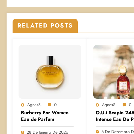
RELATED POSTS
AgnesS.
0
AgnesS.
0
Burberry For Women
O.U.i Scapin 24
Eau de Parfum
Intense Eau De 
6 De Dezembro D
28 De Janeiro De 2026