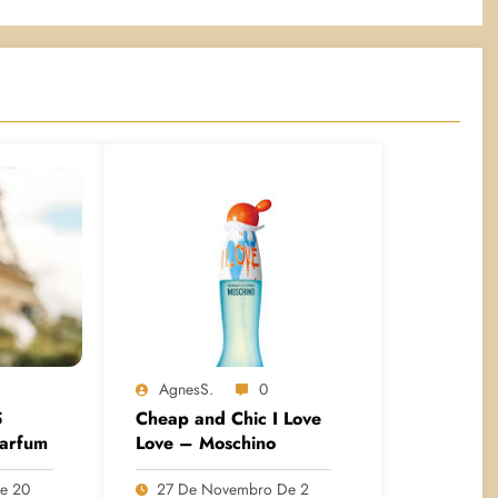
AgnesS.
0
5
Cheap and Chic I Love
Parfum
Love – Moschino
e 20
27 De Novembro De 2