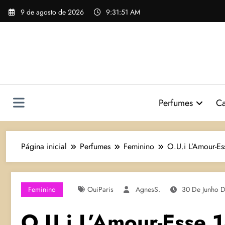
Pular
9 de agosto de 2026
9:31:52 AM
para
o
conteúdo
Perfumes
Ca
Página inicial
Perfumes
Feminino
O.U.i L’Amour-E
Feminino
OuiParis
AgnesS.
30 De Junho 
O.U.i L’Amour-Esse 