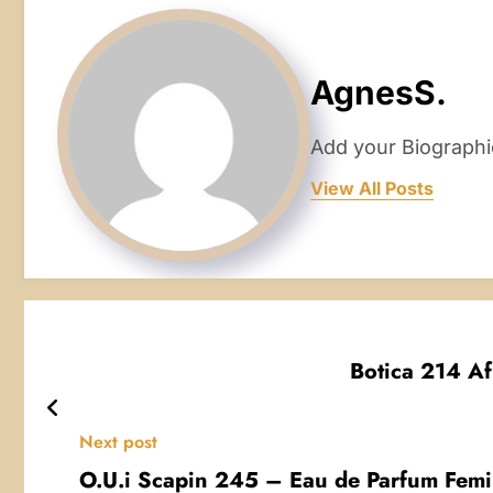
AgnesS.
Add your Biographi
View All Posts
Botica 214 Af
Next post
O.U.i Scapin 245 – Eau de Parfum Fem