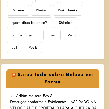
Pantene
Phebo
Pink Cheeks
quem disse berenice?
Shiseido
Simple Organic
Truss
Vichy
vult
Wella
Saiba tudo sobre Beleza em
Forma
Adidas Adizero Evo SL
Descrição conforme o Fabricante: “INSPIRADO NA
VELOCIDADE E PROJETADO PARA A CULTURA DA