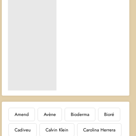
Amend
Avène
Bioderma
Bioré
Cadiveu
Calvin Klein
Carolina Herrera