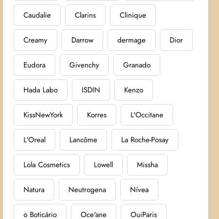
Caudalie
Clarins
Clinique
Creamy
Darrow
dermage
Dior
Eudora
Givenchy
Granado
Hada Labo
ISDIN
Kenzo
KissNewYork
Korres
L'Occitane
L'Oreal
Lancôme
La Roche-Posay
Lola Cosmetics
Lowell
Missha
Natura
Neutrogena
Nívea
o Boticário
Oce'ane
OuiParis