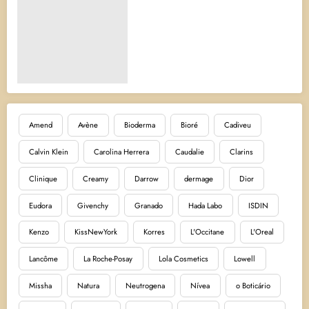
Amend
Avène
Bioderma
Bioré
Cadiveu
Calvin Klein
Carolina Herrera
Caudalie
Clarins
Clinique
Creamy
Darrow
dermage
Dior
Eudora
Givenchy
Granado
Hada Labo
ISDIN
Kenzo
KissNewYork
Korres
L'Occitane
L'Oreal
Lancôme
La Roche-Posay
Lola Cosmetics
Lowell
Missha
Natura
Neutrogena
Nívea
o Boticário