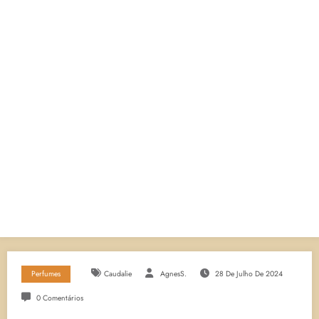
Perfumes
Caudalie
AgnesS.
28 De Julho De 2024
0 Comentários