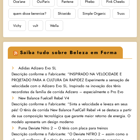
Oce'ane
OuiParis
Pantene
Phebo
Pink Cheeks
quem disse berenice?
Shiseido
Simple Organic
Truss
Vichy
vult
Wella
Saiba tudo sobre Beleza em Forma
Adidas Adizero Evo SL
Descrição conforme o Fabricante: “INSPIRADO NA VELOCIDADE E
PROJETADO PARA A CULTURA DA RAPIDEZ Experimente a sensação de
velocidade com o Adizero Evo SL. Inspirado na inovação dos tênis
recordistas da família de corrida Adizero – especialmente o Pro Evo
New Balance Fuelcell Rebel V4
Descrição conforme o Fabricante: “Sinta a velocidade e leveza em seus
pés! O tênis de corrida New Balance FuelCell Rebel v4 se destaca a partir
de sua composição tecnológica que garante maior retorno de energia. O
modelo apresenta um design moderno
Puma Deviate Nitro 2 – O tênis com placa para treinos
Descrição conforme o Fabricante: “O Deviate NITRO 2 – assim como o