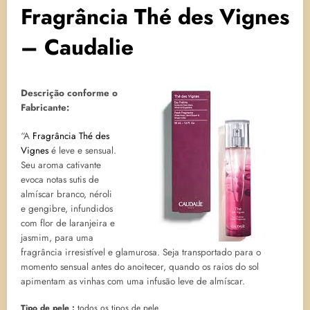
Fragrância Thé des Vignes
– Caudalie
Descrição conforme o
Fabricante:
“A
Fragrância Thé des
Vignes
é leve e sensual.
Seu aroma cativante
evoca notas sutis de
almíscar branco, néroli
e gengibre, infundidos
com flor de laranjeira e
jasmim, para uma
fragrância irresistível e glamurosa. Seja transportado para o
momento sensual antes do anoitecer, quando os raios do sol
apimentam as vinhas com uma infusão leve de almíscar.
Tipo de pele :
todos os tipos de pele