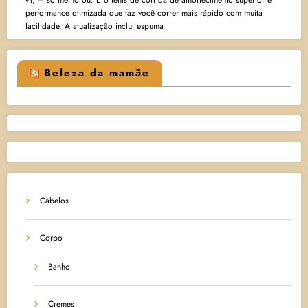
v1, – só melhorou. É o tênis de corrida de amortecimento superior e
performance otimizada que faz você correr mais rápido com muita
facilidade. A atualização inclui espuma
Beleza da mamãe
Cabelos
Corpo
Banho
Cremes