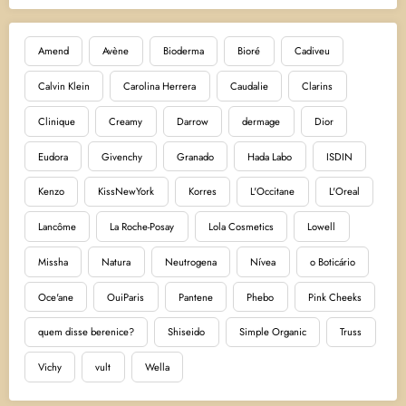
Amend
Avène
Bioderma
Bioré
Cadiveu
Calvin Klein
Carolina Herrera
Caudalie
Clarins
Clinique
Creamy
Darrow
dermage
Dior
Eudora
Givenchy
Granado
Hada Labo
ISDIN
Kenzo
KissNewYork
Korres
L'Occitane
L'Oreal
Lancôme
La Roche-Posay
Lola Cosmetics
Lowell
Missha
Natura
Neutrogena
Nívea
o Boticário
Oce'ane
OuiParis
Pantene
Phebo
Pink Cheeks
quem disse berenice?
Shiseido
Simple Organic
Truss
Vichy
vult
Wella