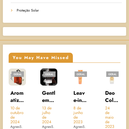
Proteção Solar
You May Have Missed
GERAL
GERAL
GERAL
GERAL
Arom
Gentl
Leav
Deo
U
atiza
eman
e-in
Colô
A
dor
Give
Crem
nia
A
10 de
13 de
8 de
24
10
outubro
julho
junho
de
d
de
nchy
e
Brésil
R
de
de
de
maio
d
Ambi
Eau
Nutri
Acon
W
2024
2024
2023
de
Ag
2023
AgnesS.
AgnesS.
AgnesS.