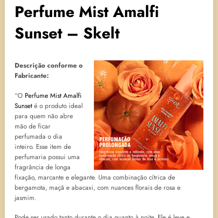
Perfume Mist Amalfi
Sunset – Skelt
Descrição conforme o
Fabricante:
“O
Perfume Mist Amalfi
Sunset
é o produto ideal
para quem não abre
mão de ficar
perfumada o dia
inteiro. Esse item de
perfumaria possui uma
fragrância de longa
fixação, marcante e elegante. Uma combinação cítrica de
bergamota, maçã e abacaxi, com nuances florais de rosa e
jasmim.
Pode ser usado tanto durante o dia quanto à noite. Ele é leve e