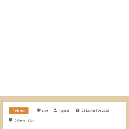
Perfumes
Skelt
AgnesS.
25 De Abril De 2025
0 Comentários